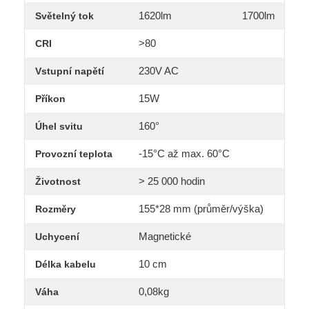
1620lm
1700lm
Světelný tok
>80
CRI
230V AC
Vstupní napětí
15W
Příkon
160°
Úhel svitu
-15°C až max. 60°C
Provozní teplota
> 25 000 hodin
Životnost
155*28 mm (průměr/výška)
Rozměry
Magnetické
Uchycení
10 cm
Délka kabelu
0,08kg
Váha