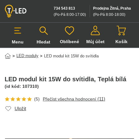
734 543 813
Prodejna Žitná, Praha
(Po-Pá 8:00-17:00
)
(Po-Pá 8:00-18:00
)
Oblíbené
Můj účet
Košík
Menu
Hledat
Hledat v produktech
LED moduly
>
>
LED modul kit 15W do svítidla
LED modul kit 15W do svítidla
, Teplá bílá
(id kód:
107310
)
(11)
(5)
Přečíst všechna hodnocení
Uložit