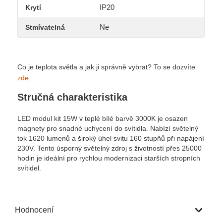
IP20
Krytí
Ne
Stmívatelná
Co je teplota světla a jak ji správně vybrat? To se dozvíte
zde
.
Stručná charakteristika
LED modul kit 15W v teplé bílé barvě 3000K je osazen
magnety pro snadné uchycení do svítidla. Nabízí světelný
tok 1620 lumenů a široký úhel svitu 160 stupňů při napájení
230V. Tento úsporný světelný zdroj s životností přes 25000
hodin je ideální pro rychlou modernizaci starších stropních
svítidel.
Hodnocení