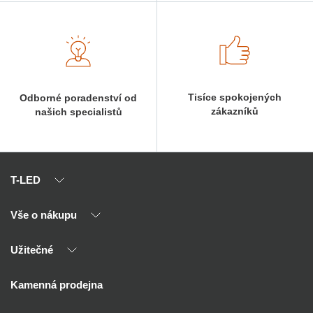
Tisíce spokojených
Odborné poradenství od
zákazníků
našich specialistů
T-LED
Vše o nákupu
O nás
Naši partneři
Užitečné
Výhody T-LED
Kontakty
Doprava a platba
Kalkulačky
Kamenná prodejna
Reklamace a vrácení
Montáž
Tipy, rady a instalace
Všeobecné obchodní podmínky
Nejčastější dotazy