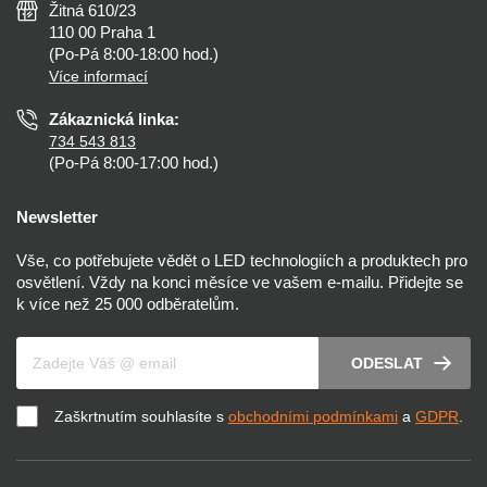
Žitná 610/23
Zásady ochrany soukromí
Než koupíte
110 00 Praha 1
Nastavení cookies
(Po-Pá 8:00-18:00 hod.)
Osvětlení dle místnosti
Více informací
Prohlášení o přístupnosti
Zákaznická linka:
734 543 813
(Po-Pá 8:00-17:00 hod.)
Newsletter
Vše, co potřebujete vědět o LED technologiích a produktech pro
osvětlení. Vždy na konci měsíce ve vašem e-mailu. Přidejte se
k více než 25 000 odběratelům.
Váš e-mail
ODESLAT
Zaškrtnutím souhlasíte s
obchodními podmínkami
a
GDPR
.