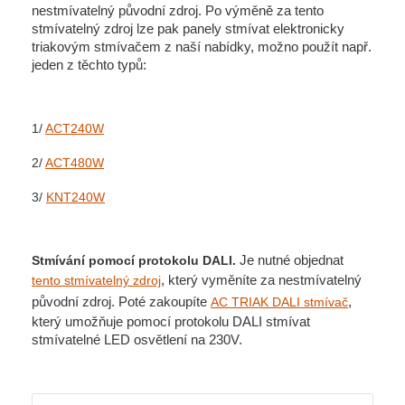
nestmívatelný původní zdroj. Po výměně za tento
stmívatelný zdroj lze pak panely stmívat elektronicky
triakovým stmívačem z naší nabídky, možno použít např.
jeden z těchto typů:
1/
ACT240W
2/
ACT480W
3/
KNT240W
Je nutné objednat
Stmívání pomocí protokolu DALI.
, který vyměníte za nestmívatelný
tento stmívatelný zdroj
původní zdroj. Poté zakoupíte
,
AC TRIAK DALI
stmívač
který umožňuje pomocí protokolu DALI stmívat
stmívatelné LED osvětlení na 230V.