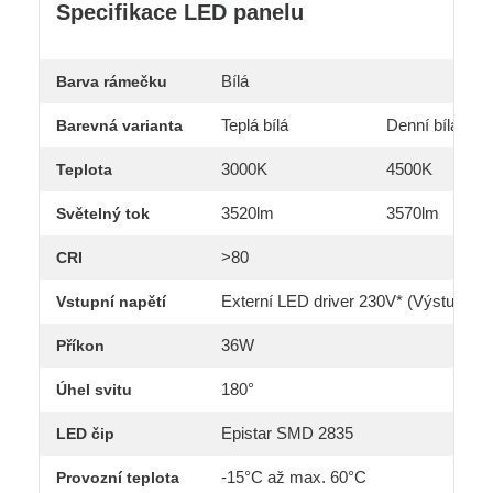
Specifikace LED panelu
Bílá
Barva rámečku
Teplá bílá
Denní bílá
Barevná varianta
3000K
4500K
Teplota
3520lm
3570lm
Světelný tok
>80
CRI
Externí LED driver 230V* (Výstup zd
Vstupní napětí
36W
Příkon
180°
Úhel svitu
Epistar SMD 2835
LED čip
-15°C až max. 60°C
Provozní teplota