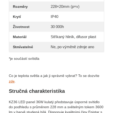
228×20mm (p×v)
Rozměry
IP40
Krytí
30 000h
Životnost
Stříkaný hliník, difusor plast
Materiál
Ne, po výměně zdroje ano
Stmívatelné
*je součástí svítidla
Co je teplota světla a jak ji správně vybrat? To se dozvíte
zde
.
Stručná charakteristika
KZ36 LED panel 36W kulatý představuje úsporné svítidlo
do podhledu s průměrem 228 mm a světelným tokem 3600
lm v barvě studená bílá. Disponuje kvalitními čipy Epistar s