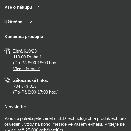
Vše o nákupu
O nás
Naši partneři
Užitečné
Výhody T-LED
Kontakty
Doprava a platba
Kalkulačky
Kamenná prodejna
Reklamace a vrácení
Montáž
Tipy, rady a instalace
Všeobecné obchodní podmínky
Nejčastější dotazy
Žitná 610/23
Zásady ochrany soukromí
Než koupíte
110 00 Praha 1
Nastavení cookies
(Po-Pá 8:00-18:00 hod.)
Osvětlení dle místnosti
Více informací
Prohlášení o přístupnosti
Zákaznická linka:
734 543 813
(Po-Pá 8:00-17:00 hod.)
Newsletter
Vše, co potřebujete vědět o LED technologiích a produktech pro
osvětlení. Vždy na konci měsíce ve vašem e-mailu. Přidejte se
k více než 25 000 odběratelům.