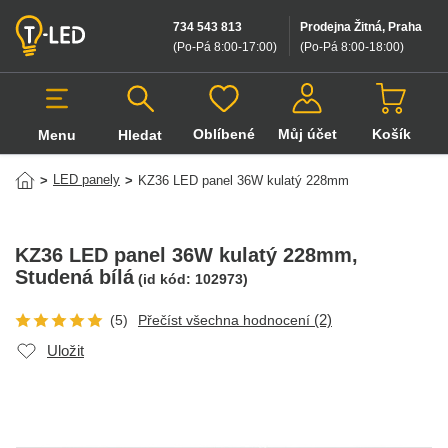
734 543 813
Prodejna Žitná, Praha
(Po-Pá 8:00-17:00
)
(Po-Pá 8:00-18:00
)
Oblíbené
Můj účet
Košík
Menu
Hledat
Hledat v produktech
LED panely
>
>
KZ36 LED panel 36W kulatý 228mm
KZ36 LED panel 36W kulatý 228mm
,
Studená bílá
(id kód:
102973
)
(2)
(5)
Přečíst všechna hodnocení
Uložit