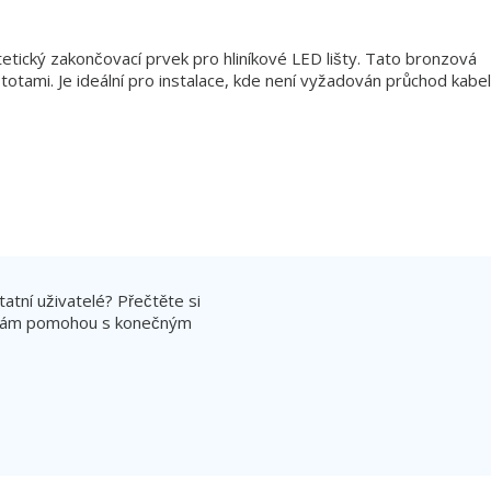
etický zakončovací prvek pro hliníkové LED lišty. Tato bronzová
stotami. Je ideální pro instalace, kde není vyžadován průchod kabe
atní uživatelé? Přečtěte si
ré vám pomohou s konečným