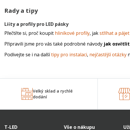
Rady a tipy
Lišty a profily pro LED pásky
Přečtěte si, proč koupit 
hliníkové profily
, jak 
stříhat a páje
Připravili jsme pro vás také podrobné návody 
jak osvětli
Podívejte se i na další 
tipy pro instalaci
, 
nejčastější otázky
 
Velký sklad a rychlé
dodání
T-LED
Vše o nákupu
Už