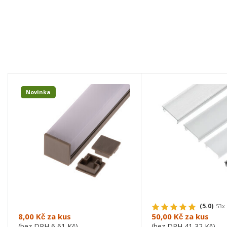
Novinka
(5.0)
53x
8,00 Kč
za kus
50,00 Kč
za kus
(bez DPH
6,61 Kč
)
(bez DPH
41,32 Kč
)