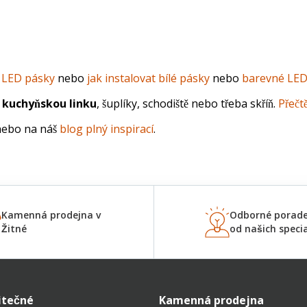
t LED pásky
 nebo 
jak instalovat bílé pásky
 nebo 
barevné LED
t kuchyňskou linku
, šuplíky, schodiště nebo třeba skříň. 
Přečt
nebo na náš 
blog plný inspirací
.
Kamenná prodejna v
Odborné porade
Žitné
od našich specia
itečné
Kamenná prodejna