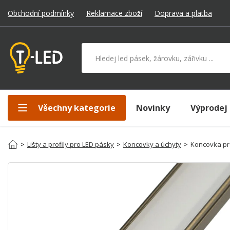
Obchodní podmínky
Reklamace zboží
Doprava a platba
Hledat v produktech
Všechny kategorie
Novinky
Výprodej
>
Lišty a profily pro LED pásky
>
Koncovky a úchyty
>
Koncovka pr