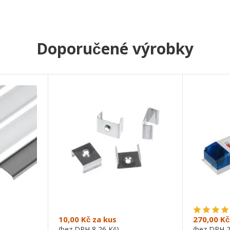
Doporučené výrobky
10,00 Kč
za kus
270,00 Kč
(bez DPH
8,26 Kč
)
(bez DPH