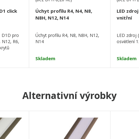
D1 click
Úchyt profilu R4, N4, N8,
LED zdro
N8H, N12, N14
vnitřní
a D1D pro
Úchyt profilu R4, N8, N8H, N12,
LED zdroj 
, N12, R6,
N14
osvětlení 1
krytů
Skladem
Skladem
Alternativní výrobky