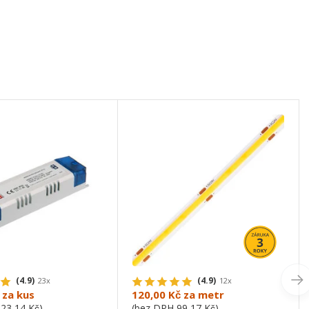
(4.9)
(4.9)
23x
12x
za kus
120,00 Kč
za metr
223,14 Kč
)
(bez DPH
99,17 Kč
)