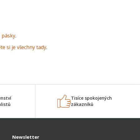
 pásky
.
ěte si je všechny tady
.
nství
Tisíce spokojených
listů
zákazníků
Newsletter