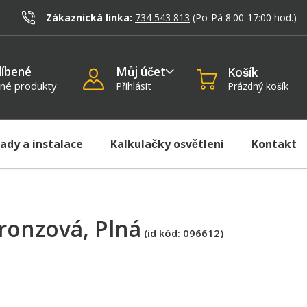
)
Zákaznická linka:
734 543 813
(Po-Pá 8:00-17:00
hod.
)
líbené
Můj účet
Košík
né produkty
Přihlásit
Prázdný košík
rady a instalace
Kalkulačky osvětlení
Kontakt
bronzová
, Plná
(id kód:
096612
)