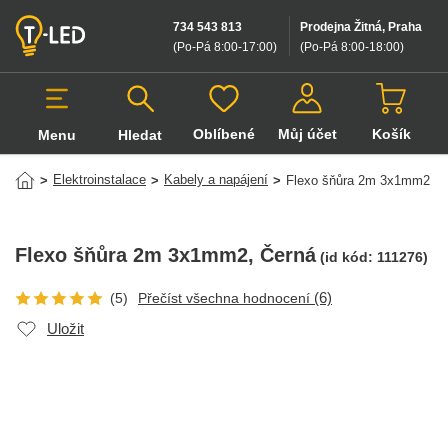
734 543 813
Prodejna Žitná, Praha
(Po-Pá 8:00-17:00
)
(Po-Pá 8:00-18:00
)
Oblíbené
Můj účet
Košík
Menu
Hledat
Hledat v produktech
Elektroinstalace
Kabely a napájení
>
>
>
Flexo šňůra 2m 3x1mm2
Flexo šňůra 2m 3x1mm2
, Černá
(id kód:
111276
)
(6)
(5)
Přečíst všechna hodnocení
Uložit