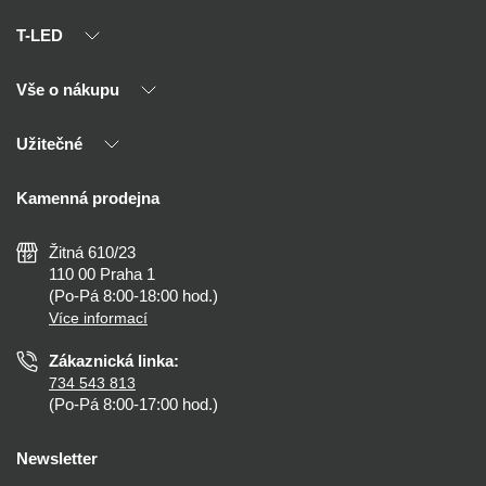
T-LED
Vše o nákupu
O nás
Naši partneři
Užitečné
Výhody T-LED
Kontakty
Doprava a platba
Kalkulačky
Kamenná prodejna
Reklamace a vrácení
Montáž
Tipy, rady a instalace
Všeobecné obchodní podmínky
Nejčastější dotazy
Žitná 610/23
Zásady ochrany soukromí
Než koupíte
110 00 Praha 1
Nastavení cookies
(Po-Pá 8:00-18:00 hod.)
Osvětlení dle místnosti
Více informací
Prohlášení o přístupnosti
Zákaznická linka:
734 543 813
(Po-Pá 8:00-17:00 hod.)
Newsletter