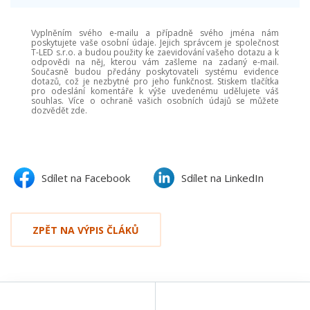
Vyplněním svého e-mailu a případně svého jména nám
poskytujete vaše osobní údaje. Jejich správcem je společnost
T-LED s.r.o. a budou použity ke zaevidování vašeho dotazu a k
odpovědi na něj, kterou vám zašleme na zadaný e-mail.
Současně budou předány poskytovateli systému evidence
dotazů, což je nezbytné pro jeho funkčnost. Stiskem tlačítka
pro odeslání komentáře k výše uvedenému udělujete váš
souhlas. Více o ochraně vašich osobních údajů se můžete
dozvědět zde.
Sdílet na Facebook
Sdílet na LinkedIn
ZPĚT NA VÝPIS ČLÁKŮ