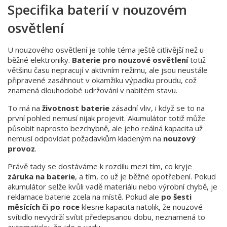
Specifika baterií v nouzovém
osvětlení
U nouzového osvětlení je tohle téma ještě citlivější než u
běžné elektroniky.
Baterie pro nouzové osvětlení
totiž
většinu času nepracují v aktivním režimu, ale jsou neustále
připravené zasáhnout v okamžiku výpadku proudu, což
znamená dlouhodobé udržování v nabitém stavu.
To má na
životnost baterie
zásadní vliv, i když se to na
první pohled nemusí nijak projevit. Akumulátor totiž může
působit naprosto bezchybně, ale jeho reálná kapacita už
nemusí odpovídat požadavkům kladeným na
nouzový
provoz
.
Právě tady se dostáváme k rozdílu mezi tím, co kryje
záruka na baterie
, a tím, co už je běžné opotřebení. Pokud
akumulátor selže kvůli vadě materiálu nebo výrobní chybě, je
reklamace baterie zcela na místě. Pokud ale
po šesti
měsících či po roce
klesne kapacita natolik, že nouzové
svítidlo nevydrží svítit předepsanou dobu, neznamená to
automaticky, že jde o vadu.