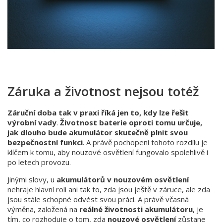
Záruka a životnost nejsou totéž
Záruční doba tak v praxi říká jen to, kdy lze řešit
výrobní vady
.
Životnost baterie oproti tomu určuje,
jak dlouho bude akumulátor skutečně plnit svou
bezpečnostní funkci
. A právě pochopení tohoto rozdílu je
klíčem k tomu, aby nouzové osvětlení fungovalo spolehlivě i
po letech provozu.
Jinými slovy, u
akumulátorů v nouzovém osvětlení
nehraje hlavní roli ani tak to, zda jsou ještě v záruce, ale zda
jsou stále schopné odvést svou práci. A právě včasná
výměna, založená na
reálné životnosti akumulátoru
, je
tím, co rozhoduje o tom, zda
nouzové osvětlení
zůstane