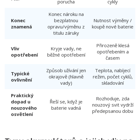
porucha
cykly
Konec nároku na
Konec
bezplatnou
Nutnost výměny /
znamená
opravu/výměnu z
koupě nové baterie
titulu záruky
Přirozeně klesá
Vliv
Kryje vady, ne
opotřebením a
opotřebení
běžné opotřebení
časem
Způsob užívání jen
Teplota, nabíjecí
Typické
okrajově (hlavně
režim, počet cyklů,
ovlivnění
vady)
skladování
Praktický
Rozhoduje, zda
dopad u
Řeší se, když je
nouzový svit vydrží
nouzového
baterie vadná
předepsanou dobu
osvětlení