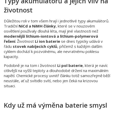
Typy akumulátorů a jejich vliv na
životnost
Důležitou roli v tom všem hrají i jednotlivé typy akumulátorů.
Tradiční
NiCd a NiMH články
, které se v nouzovém
osvětlení používaly dlouhá léta, mají jiné vlastnosti než
modernější lithium-iontová a lithium-polymerová
řešení
. Životnost
Li ion baterie
se dnes typicky udává v
řádu
stovek nabíjecích cyklů
, přičemž s každým dalším
cyklem dochází k pozvolnému, ale nevratnému poklesu
kapacity.
Podobně je na tom i životnost
Li pol baterie
, která je navíc
citlivější na vyšší teploty a dlouhodobé držení na maximálním
napětí. Chemické procesy uvnitř článku totiž samozřejmě běží
neustále, ať už svítidlo svítí, nebo jen čeká na krizovou
situaci.
Kdy už má výměna baterie smysl