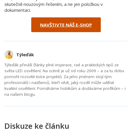
skutečně nouzovým řešením, a ne jen položkou v
dokumentaci.
NAVŠTIVTE NÁŠ E-SHOP
Týleďák
Týleďák přináší články plné inspirace, rad a praktických tipů ze
světa LED osvětlení. Na scéně je už od roku 2009 – a za tu dobu
pomohl rozsvítit tisíce projektů. Za jeho jménem stojí tým
profesionálů i nadšenců, kteří vědí, jaký rozdíl může udělat
kvalitní osvětlení. Pomáháme hobíkům a dodáváme profíkům – i
na našem blogu.
Diskuze ke článku