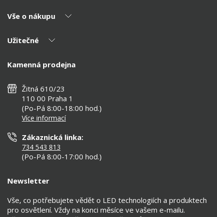
Vše o nákupu
O nás
Naši partneři
Užitečné
Výhody T-LED
Kontakty
Doprava a platba
Kalkulačky
Kamenná prodejna
Reklamace a vrácení
Montáž
Tipy, rady a instalace
Všeobecné obchodní podmínky
Nejčastější dotazy
Žitná 610/23
Zásady ochrany soukromí
Než koupíte
110 00 Praha 1
Nastavení cookies
(Po-Pá 8:00-18:00 hod.)
Osvětlení dle místnosti
Více informací
Prohlášení o přístupnosti
Zákaznická linka:
734 543 813
(Po-Pá 8:00-17:00 hod.)
Newsletter
Vše, co potřebujete vědět o LED technologiích a produktech
pro osvětlení. Vždy na konci měsíce ve vašem e-mailu.