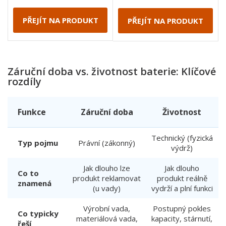
PŘEJÍT NA PRODUKT
PŘEJÍT NA PRODUKT
Záruční doba vs. životnost baterie: Klíčové
rozdíly
Funkce
Záruční doba
Životnost
Technický (fyzická
Typ pojmu
Právní (zákonný)
výdrž)
Jak dlouho lze
Jak dlouho
Co to
produkt reklamovat
produkt reálně
znamená
(u vady)
vydrží a plní funkci
Výrobní vada,
Postupný pokles
Co typicky
materiálová vada,
kapacity, stárnutí,
řeší