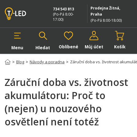
Prodejna Žitná,
734 543 813
(Po-Pá 8:00-
Praha
17:00
)
(Po-Pá 8:00-18:00
)
Oblíbené
Můj účet
Košík
Menu
Hledat
Hledat v produktech
>
Blog
>
Návody a poradna
>
Záruční doba vs. životnost akumulát
Záruční doba vs. životnost
akumulátoru: Proč to
(nejen) u nouzového
osvětlení není totéž