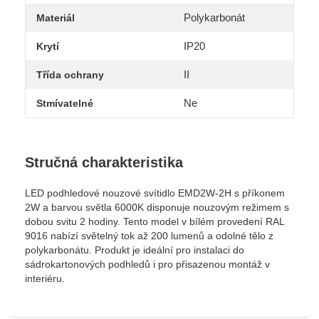
Polykarbonát
Materiál
IP20
Krytí
II
Třída ochrany
Ne
Stmívatelné
Stručná charakteristika
LED podhledové nouzové svítidlo EMD2W-2H s příkonem
2W a barvou světla 6000K disponuje nouzovým režimem s
dobou svitu 2 hodiny. Tento model v bílém provedení RAL
9016 nabízí světelný tok až 200 lumenů a odolné tělo z
polykarbonátu. Produkt je ideální pro instalaci do
sádrokartonových podhledů i pro přisazenou montáž v
interiéru.