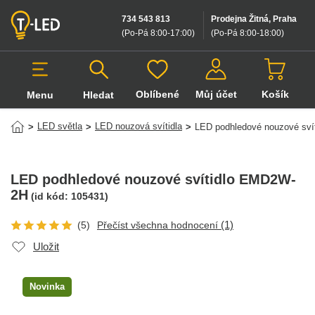
734 543 813
Prodejna Žitná, Praha
(Po-Pá 8:00-17:00
)
(Po-Pá 8:00-18:00
)
Oblíbené
Můj účet
Košík
Menu
Hledat
Hledat v produktech
LED světla
LED nouzová svítidla
>
>
>
LED podhledové nouzové sv
LED podhledové nouzové svítidlo EMD2W-
2H
(id kód:
105431
)
(1)
(5)
Přečíst všechna hodnocení
Uložit
Novinka