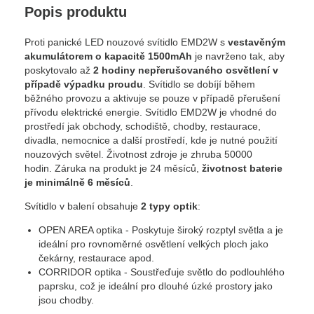
Popis produktu
Proti panické LED nouzové svítidlo EMD2W s
vestavěným
akumulátorem o kapacitě 1500mAh
je navrženo tak, aby
poskytovalo až
2 hodiny nepřerušovaného osvětlení v
případě výpadku proudu
. Svítidlo se dobíjí během
běžného provozu a aktivuje se pouze v případě přerušení
přívodu elektrické energie. Svítidlo EMD2W je vhodné do
prostředí jak obchody, schodiště, chodby, restaurace,
divadla, nemocnice a další prostředí, kde je nutné použití
nouzových světel. Životnost zdroje je zhruba 50000
hodin. Záruka na produkt je 24 měsíců,
životnost baterie
je minimálně 6 měsíců
.
Svítidlo v balení obsahuje
2 typy optik
:
OPEN AREA optika - Poskytuje široký rozptyl světla a je
ideální pro rovnoměrné osvětlení velkých ploch jako
čekárny, restaurace apod.
CORRIDOR optika - Soustřeďuje světlo do podlouhlého
paprsku, což je ideální pro dlouhé úzké prostory jako
jsou chodby.