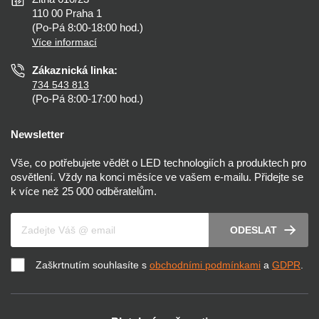
Zásady ochrany soukromí
Než koupíte
110 00 Praha 1
Nastavení cookies
(Po-Pá 8:00-18:00 hod.)
Osvětlení dle místnosti
Více informací
Prohlášení o přístupnosti
Zákaznická linka:
734 543 813
(Po-Pá 8:00-17:00 hod.)
Newsletter
Vše, co potřebujete vědět o LED technologiích a produktech pro
osvětlení. Vždy na konci měsíce ve vašem e-mailu. Přidejte se
k více než 25 000 odběratelům.
Váš e-mail
ODESLAT
Zaškrtnutím souhlasíte s
obchodními podmínkami
a
GDPR
.