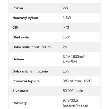
2W
Příkon
1,6W
Nouzový výkon
>70
CRI
150°
Úhel svitu
2h
Doba svitu nouz. režimu
3.2V 1500mAh
Baterie
LiFePO4
16h
Doba nabíjení baterie
0°C až max. 45°C
Provozní teplota
50 000 hodin
Životnost
97,8*33,5
Rozměry
(průměr*výška)