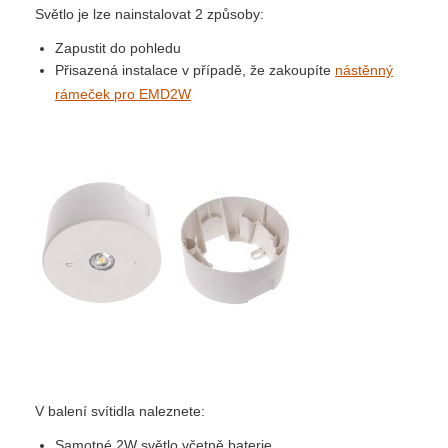
Světlo je lze nainstalovat 2 způsoby:
Zapustit do pohledu
Přisazená instalace v případě, že zakoupíte
nástěnný
rámeček pro EMD2W
V balení svítidla naleznete:
Samotné 2W světlo včetně baterie