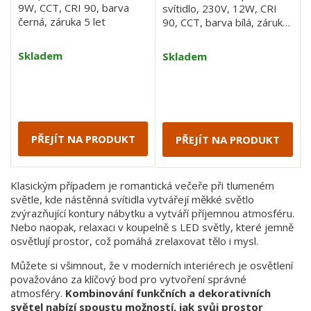
9W, CCT, CRI 90, barva
svítidlo, 230V, 12W, CRI
černá, záruka 5 let
90, CCT, barva bílá, záruka
5 let
Skladem
Skladem
PŘEJÍT NA PRODUKT
PŘEJÍT NA PRODUKT
Klasickým případem je romantická večeře při tlumeném
světle, kde nástěnná svítidla vytvářejí měkké světlo
zvýrazňující kontury nábytku a vytváří příjemnou atmosféru.
Nebo naopak, relaxaci v koupelně s LED světly, které jemně
osvětlují prostor, což pomáhá zrelaxovat tělo i mysl.
Můžete si všimnout, že v moderních interiérech je osvětlení
považováno za klíčový bod pro vytvoření správné
atmosféry.
Kombinování funkčních a dekorativních
světel nabízí spoustu možností, jak svůj prostor