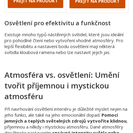
PŘEJÍT NA PRODUKT
PŘEJÍT NA PRODUKT
Osvětlení pro efektivitu a funkčnost
Existuje mnoho typů nástěnných svítidel, které jsou ideální
pro pohodlné čtení nebo vytvoření vhodné atmosféry. Pro
lepší flexibilitu a nastavení bodu osvětlení mají některá
svítidla kloubová ramena nebo lze nastavit jejich jas.
Atmosféra vs. osvětlení: Umění
tvořit příjemnou i mystickou
atmosféru
Při navrhování osvětlení interiéru je důležité myslet nejen na
jeho funkci, ale také na jeho emocionální dopad.
Pomocí
jemných a teplých světelných zdrojů vytvoříte klidnou
,
příjemnou a někdy i mystickou atmosféru. Dané atmosféry
dosáhnete nastavením
správné intenzity světla nebo