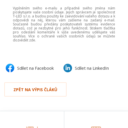
Vyplněním svého e-mailu a případně svého jména nám
poskytujete vaše osobní údaje. Jejich správcem je společnost
T-LED s.r.o. a budou použity ke zaevidování vašeho dotazu a k
odpovědi na něj, kterou vám zašleme na zadaný e-mail.
Současně budou předány poskytovateli systému evidence
dotazů, což je nezbytné pro jeho funkčnost. Stiskem tlačítka
pro odeslání komentáře k výše uvedenému udělujete váš
souhlas. Více o ochraně vašich osobních údajů se můžete
dozvědět zde.
Sdílet na Facebook
Sdílet na LinkedIn
ZPĚT NA VÝPIS ČLÁKŮ