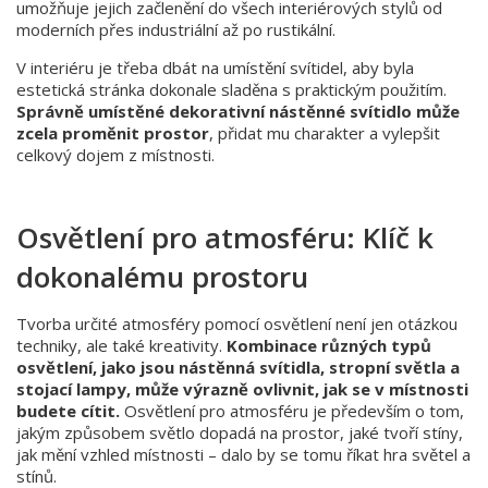
umožňuje jejich začlenění do všech interiérových stylů od
moderních přes industriální až po rustikální.
V interiéru je třeba dbát na umístění svítidel, aby byla
estetická stránka dokonale sladěna s praktickým použitím.
Správně umístěné dekorativní nástěnné svítidlo může
zcela proměnit prostor
, přidat mu charakter a vylepšit
celkový dojem z místnosti.
Osvětlení pro atmosféru: Klíč k
dokonalému prostoru
Tvorba určité atmosféry pomocí osvětlení není jen otázkou
techniky, ale také kreativity.
Kombinace různých typů
osvětlení, jako jsou nástěnná svítidla, stropní světla a
stojací lampy, může výrazně ovlivnit, jak se v místnosti
budete cítit.
Osvětlení pro atmosféru je především o tom,
jakým způsobem světlo dopadá na prostor, jaké tvoří stíny,
jak mění vzhled místnosti – dalo by se tomu říkat hra světel a
stínů.