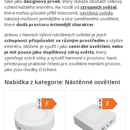
také jako
designový prvek
, který dokáže obohatit celkový
vzhled každého interiéru. Na rozdíl od
stropních světel
,
která mohou působit příliš intenzivně,
nástěnná svítidla
nabízejí možnost jemnějšího a více zaměřeného osvětlení,
které
dodá prostoru intimnější charakter
.
Jednou z hlavních výhod nástěnných svítidel je jejich
schopnost přizpůsobit se různým prostředím
a stylům
interiéru. Můžete je využít i jako
centrální osvětlení, nebo
je mít pouze jako doplňkový zdroj světla
, který
zjemňuje ostré stíny a vytváří harmonii v prostoru. Navíc
představují praktické řešení pro osvětlení menších prostor,
jako jsou chodby či ložnice.
Nabídka z kategorie: Nástěnné osvětlení