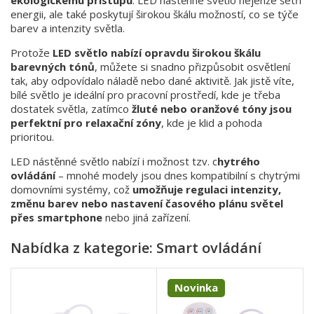
ekologickému přístupu
. LED nástěnné světlo nejenže šetří
energii, ale také poskytují širokou škálu možností, co se týče
barev a intenzity světla.
Protože
LED světlo nabízí opravdu širokou škálu
barevných tónů
, můžete si snadno přizpůsobit osvětlení
tak, aby odpovídalo náladě nebo dané aktivitě. Jak jistě víte,
bílé světlo je ideální pro pracovní prostředí, kde je třeba
dostatek světla, zatímco
žluté nebo oranžové tóny jsou
perfektní pro relaxační zóny
, kde je klid a pohoda
prioritou.
LED nástěnné světlo nabízí i možnost tzv. c
hytrého
ovládání
– mnohé modely jsou dnes kompatibilní s chytrými
domovními systémy, což
umožňuje regulaci intenzity,
změnu barev nebo nastavení časového plánu světel
přes smartphone
nebo jiná zařízení.
Nabídka z kategorie: Smart ovládání
Novinka