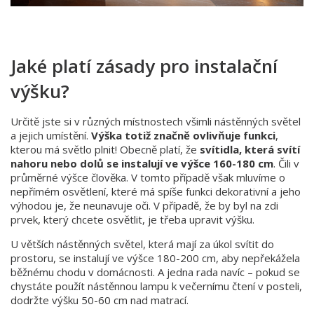
Jaké platí zásady pro instalační
výšku?
Určitě jste si v různých místnostech všimli nástěnných světel
a jejich umístění.
Výška totiž značně ovlivňuje funkci
,
kterou má světlo plnit! Obecně platí, že
svítidla, která svítí
nahoru nebo dolů se instalují ve výšce 160-180 cm
. Čili v
průměrné výšce člověka. V tomto případě však mluvíme o
nepřímém osvětlení, které má spíše funkci dekorativní a jeho
výhodou je, že neunavuje oči. V případě, že by byl na zdi
prvek, který chcete osvětlit, je třeba upravit výšku.
U větších nástěnných světel, která mají za úkol svítit do
prostoru, se instalují ve výšce 180-200 cm, aby nepřekážela
běžnému chodu v domácnosti. A jedna rada navíc – pokud se
chystáte použít nástěnnou lampu k večernímu čtení v posteli,
dodržte výšku 50-60 cm nad matrací.