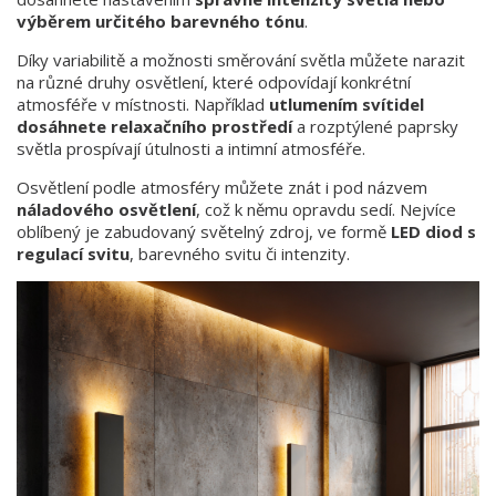
výběrem určitého barevného tónu
.
Díky variabilitě a možnosti směrování světla můžete narazit
na různé druhy osvětlení, které odpovídají konkrétní
atmosféře v místnosti. Například
utlumením svítidel
dosáhnete relaxačního prostředí
a rozptýlené paprsky
světla prospívají útulnosti a intimní atmosféře.
Osvětlení podle atmosféry můžete znát i pod názvem
náladového osvětlení
, což k němu opravdu sedí. Nejvíce
oblíbený je zabudovaný světelný zdroj, ve formě
LED diod s
regulací svitu
, barevného svitu či intenzity.