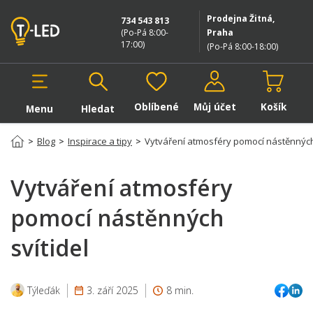
Prodejna Žitná,
734 543 813
(Po-Pá 8:00-
Praha
17:00
)
(Po-Pá 8:00-18:00
)
Oblíbené
Můj účet
Košík
Menu
Hledat
Hledat v produktech
>
Blog
>
Inspirace a tipy
>
Vytváření atmosféry pomocí nástěnných 
Vytváření atmosféry
pomocí nástěnných
svítidel
Týleďák
3. září 2025
8 min.