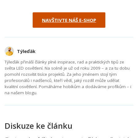
NAVŠTIVTE NÁŠ E-SHOP
Týleďák
Týleďák přináší články plné inspirace, rad a praktických tipů ze
světa LED osvětlení. Na scéně je už od roku 2009 – a za tu dobu
pomohl rozsvítit tisíce projektů. Za jeho jménem stojí tým
profesionálů i nadšenců, kteří vědí, jaký rozdíl může udělat
kvalitní osvětlení. Pomáháme hobíkům a dodáváme profíkům – i
na našem blogu.
Diskuze ke článku