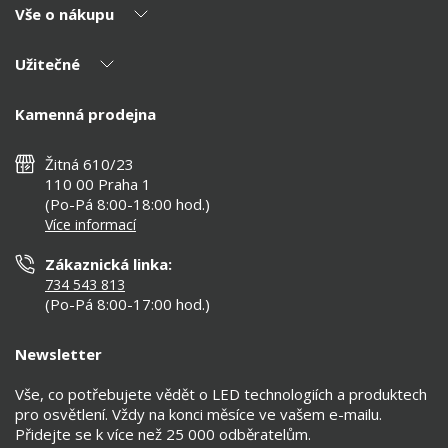
Vše o nákupu
O nás
Naši partneři
Užitečné
Výhody T-LED
Kontakty
Doprava a platba
Kalkulačky
Kamenná prodejna
Reklamace a vrácení
Montáž
Tipy, rady a instalace
Všeobecné obchodní podmínky
Nejčastější dotazy
Žitná 610/23
Zásady ochrany soukromí
Než koupíte
110 00 Praha 1
Nastavení cookies
(Po-Pá 8:00-18:00 hod.)
Osvětlení dle místnosti
Více informací
Prohlášení o přístupnosti
Zákaznická linka:
734 543 813
(Po-Pá 8:00-17:00 hod.)
Newsletter
Vše, co potřebujete vědět o LED technologiích a produktech
pro osvětlení. Vždy na konci měsíce ve vašem e-mailu.
Přidejte se k více než 25 000 odběratelům.