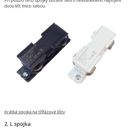
Při použití této spojky docílíte skoro neviditelného napojení
dvou lišt mezi sebou.
Krátká spojka na třífázové lišty
2. L spojka