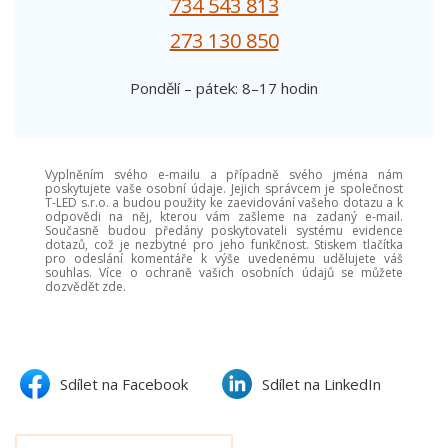
734 543 813
273 130 850
Pondělí – pátek: 8–17 hodin
Vyplněním svého e-mailu a případně svého jména nám
poskytujete vaše osobní údaje. Jejich správcem je společnost
T-LED s.r.o. a budou použity ke zaevidování vašeho dotazu a k
odpovědi na něj, kterou vám zašleme na zadaný e-mail.
Současně budou předány poskytovateli systému evidence
dotazů, což je nezbytné pro jeho funkčnost. Stiskem tlačítka
pro odeslání komentáře k výše uvedenému udělujete váš
souhlas. Více o ochraně vašich osobních údajů se můžete
dozvědět zde.
Sdílet na Facebook
Sdílet na LinkedIn