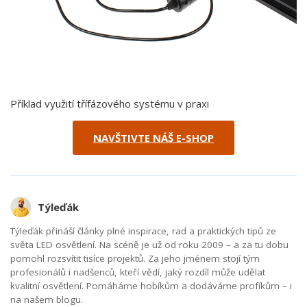
Příklad využití třífázového systému v praxi
NAVŠTIVTE NÁŠ E-SHOP
Týleďák
Týleďák přináší články plné inspirace, rad a praktických tipů ze
světa LED osvětlení. Na scéně je už od roku 2009 – a za tu dobu
pomohl rozsvítit tisíce projektů. Za jeho jménem stojí tým
profesionálů i nadšenců, kteří vědí, jaký rozdíl může udělat
kvalitní osvětlení. Pomáháme hobíkům a dodáváme profíkům – i
na našem blogu.