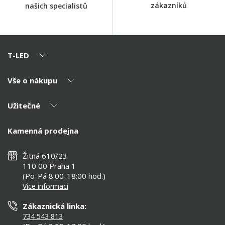
zákazníků
našich specialistů
T-LED
Vše o nákupu
O nás
Naši partneři
Užitečné
Výhody T-LED
Kontakty
Doprava a platba
Kalkulačky
Kamenná prodejna
Reklamace a vrácení
Montáž
Tipy, rady a instalace
Všeobecné obchodní podmínky
Nejčastější dotazy
Žitná 610/23
Zásady ochrany soukromí
Než koupíte
110 00 Praha 1
Nastavení cookies
(Po-Pá 8:00-18:00 hod.)
Osvětlení dle místnosti
Více informací
Prohlášení o přístupnosti
Zákaznická linka:
734 543 813