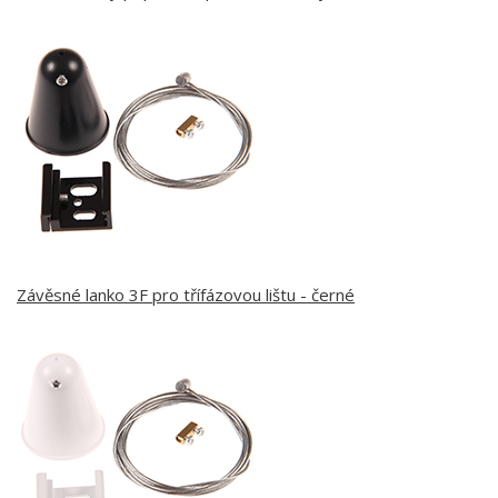
Závěsné lanko 3F pro třífázovou lištu - černé