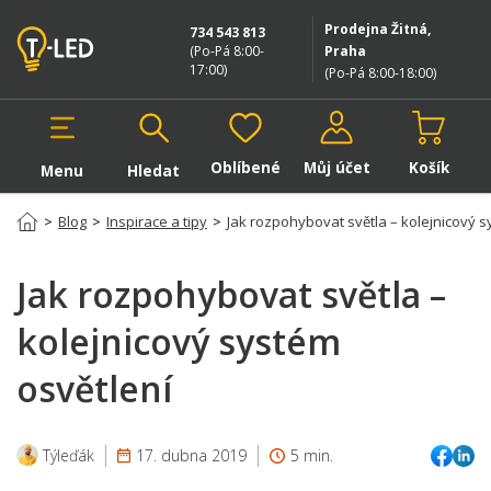
Prodejna Žitná,
734 543 813
(Po-Pá 8:00-
Praha
17:00
)
(Po-Pá 8:00-18:00
)
Oblíbené
Můj účet
Košík
Menu
Hledat
Hledat v produktech
>
Blog
>
Inspirace a tipy
>
Jak rozpohybovat světla – kolejnicový s
Jak rozpohybovat světla –
kolejnicový systém
osvětlení
Týleďák
17. dubna 2019
5 min.