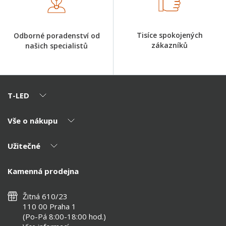
Tisíce spokojených
Odborné poradenství od
zákazníků
našich specialistů
T-LED
Vše o nákupu
O nás
Naši partneři
Užitečné
Výhody T-LED
Kontakty
Doprava a platba
Kalkulačky
Kamenná prodejna
Reklamace a vrácení
Montáž
Tipy, rady a instalace
Všeobecné obchodní podmínky
Nejčastější dotazy
Žitná 610/23
Zásady ochrany soukromí
Než koupíte
110 00 Praha 1
Nastavení cookies
(Po-Pá 8:00-18:00 hod.)
Osvětlení dle místnosti