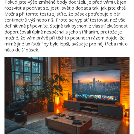
Pokud jste výše zmíněné body dodrželi, je před vámi už jen
rozsvítit a podívat se, jestli světlo dopadá tak, jak jste chtěli.
Možná při tomto testu zjistíte, že pásek potřebuje o pár
centimetrů výš nebo níž. Proto se vyplatí testovat, než vše
definitivně připevníte. Stejně tak bychom z vlastní zkušenosti
doporučovali úplně nespěchal s jeho stříháním, protože je
možné, že vám právě při těchto posunech rázem dojde, že
mírně jiné umístění by bylo lepší, avšak je pro něj třeba mít o
něco delší pásek.