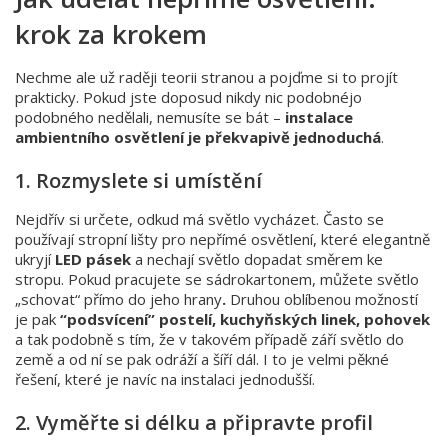
krok za krokem
Nechme ale už raději teorii stranou a pojďme si to projít
prakticky. Pokud jste doposud nikdy nic podobnéjo
podobného nedělali, nemusíte se bát –
instalace
ambientního osvětlení je překvapivě jednoduchá
.
1. Rozmyslete si umístění
Nejdřív si určete, odkud má světlo vycházet. Často se
používají stropní lišty pro nepřímé osvětlení, které elegantně
ukryjí
LED pásek
a nechají světlo dopadat směrem ke
stropu. Pokud pracujete se sádrokartonem, můžete světlo
„schovat“ přímo do jeho hrany
.
Druhou oblíbenou možností
je pak
“podsvícení” postelí, kuchyňských linek, pohovek
a tak podobně s tím, že v takovém případě září světlo do
země a od ní se pak odráží a šíří dál. I to je velmi pěkné
řešení, které je navíc na instalaci jednodušší.
2. Vyměřte si délku a připravte profil