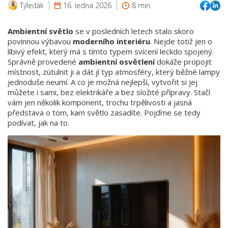
Týleďák
16. ledna 2026
8 min.
Ambientní světlo
se v posledních letech stalo skoro
povinnou výbavou
moderního interiéru
. Nejde totiž jen o
líbivý efekt, který má s tímto typem svícení leckdo spojený.
Správně provedené
ambientní osvětlení
dokáže propojit
místnost, zútulnit ji a dát jí typ atmosféry, který běžné lampy
jednoduše neumí. A co je možná nejlepší, vytvořit si jej
můžete i sami, bez elektrikáře a bez složité přípravy. Stačí
vám jen několik komponent, trochu trpělivosti a jasná
představa o tom, kam světlo zasadíte. Pojďme se tedy
podívat, jak na to.