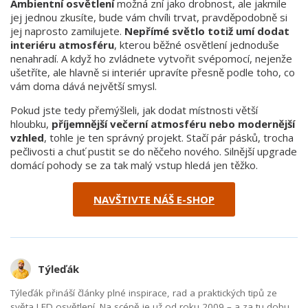
Ambientní osvětlení
možná zní jako drobnost, ale jakmile
jej jednou zkusíte, bude vám chvíli trvat, pravděpodobně si
jej naprosto zamilujete.
Nepřímé světlo totiž umí dodat
interiéru atmosféru
, kterou běžné osvětlení jednoduše
nenahradí. A když ho zvládnete vytvořit svépomocí, nejenže
ušetříte, ale hlavně si interiér upravíte přesně podle toho, co
vám doma dává největší smysl.
Pokud jste tedy přemýšleli, jak dodat místnosti větší
hloubku,
příjemnější večerní atmosféru nebo modernější
vzhled
, tohle je ten správný projekt. Stačí pár pásků, trocha
pečlivosti a chuť pustit se do něčeho nového. Silnější upgrade
domácí pohody se za tak malý vstup hledá jen těžko.
NAVŠTIVTE NÁŠ E-SHOP
Týleďák
Týleďák přináší články plné inspirace, rad a praktických tipů ze
světa LED osvětlení. Na scéně je už od roku 2009 – a za tu dobu