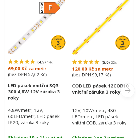
(4.9)
14x
(5.0)
22x
69,00 Kč
za metr
120,00 Kč
za metr
(bez DPH
57,02 Kč
)
(bez DPH
99,17 Kč
)
LED pásek vnitřní SQ3-
COB LED pásek 12COB10
300 4,8W 12V záruka 3
vnitřní záruka 3 roky
roky
4,8W/metr, 12V,
12V, 10W/metr, 480
60LED/metr, LED pásek
LED/metr, LED pásek
IP20, záruka 3 roky
vnitřní COB, záruka 3 roky
Skladem 10 z 11 variant
Skladem 2 ze 3 variant