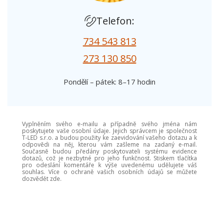
Telefon:
734 543 813
273 130 850
Pondělí – pátek: 8–17 hodin
Vyplněním svého e-mailu a případně svého jména nám
poskytujete vaše osobní údaje. Jejich správcem je společnost
T-LED s.r.o. a budou použity ke zaevidování vašeho dotazu a k
odpovědi na něj, kterou vám zašleme na zadaný e-mail.
Současně budou předány poskytovateli systému evidence
dotazů, což je nezbytné pro jeho funkčnost. Stiskem tlačítka
pro odeslání komentáře k výše uvedenému udělujete váš
souhlas. Více o ochraně vašich osobních údajů se můžete
dozvědět zde.