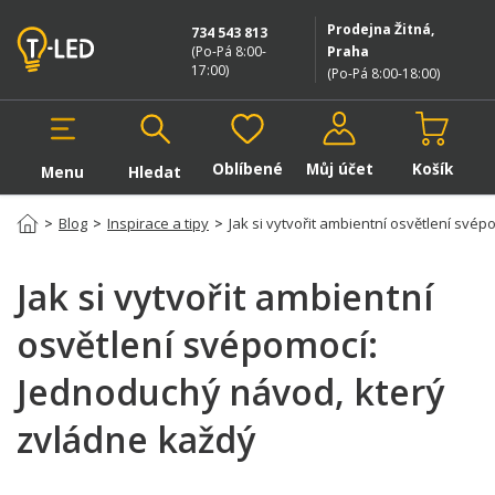
Prodejna Žitná,
734 543 813
(Po-Pá 8:00-
Praha
17:00
)
(Po-Pá 8:00-18:00
)
Oblíbené
Můj účet
Košík
Menu
Hledat
Hledat v produktech
>
Blog
>
Inspirace a tipy
>
Jak si vytvořit ambientní osvětlení své
Jak si vytvořit ambientní
osvětlení svépomocí:
Jednoduchý návod, který
zvládne každý