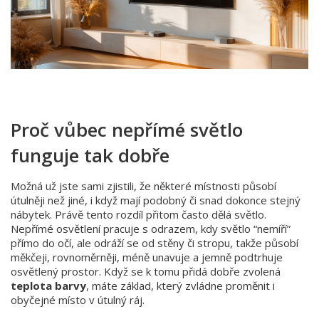
Proč vůbec nepřímé světlo
funguje tak dobře
Možná už jste sami zjistili, že některé místnosti působí
útulněji než jiné, i když mají podobný či snad dokonce stejný
nábytek. Právě tento rozdíl přitom často dělá světlo.
Nepřímé osvětlení pracuje s odrazem, kdy světlo “nemíří”
přímo do očí, ale odráží se od stěny či stropu, takže působí
měkčeji, rovnoměrněji, méně unavuje a jemně podtrhuje
osvětlený prostor. Když se k tomu přidá dobře zvolená
teplota barvy
, máte základ, který zvládne proměnit i
obyčejné místo v útulný ráj.