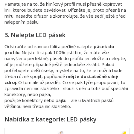
Pamatujte na to, že hliníkový profil musí přesně kopírovat
linii, kterou budete osvětlovat. Uřízněte jej proto přesně na
míru, nasaďte difuzor a zkontrolujte, že vše sedí ještě před
nalepením pásku.
3. Nalepte LED pásek
Odstraňte ochrannou fólii a pečlivě nalepte
pásek do
profilu
. Nejste-li si pak 100% jistí tím, že máte vše
namyšleno perfektně, pásek do profilu jen vložte a nelepte,
ať jej můžete případně ještě jednoduše zkrátit. Pokud
potřebujete delší úseky, myslete na to, že je možná bude
třeba různě spojit, popřípadě
mějte dostatečně silný
zdroj
. O tom ale až později. Co se pak týče propojování, to
zpravidla není nic složitého - slouží k němu totiž buď speciální
konektory, nebo pájka,
použijte konektory nebo pájku – ale u kvalitních pásků
většinou není třeba nic složitého.
Nabídka z kategorie: LED pásky