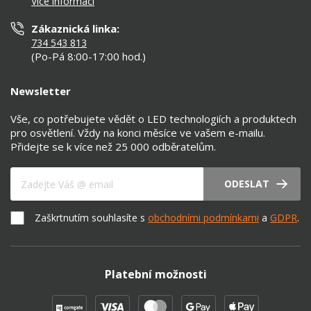
Více informací
Prohlášení o přístupnosti
Zákaznická linka:
734 543 813
(Po-Pá 8:00-17:00 hod.)
Newsletter
Vše, co potřebujete vědět o LED technologiích a produktech
pro osvětlení. Vždy na konci měsíce ve vašem e-mailu.
Přidejte se k více než 25 000 odběratelům.
Váš e-mail
ODESLAT
Zaškrtnutím souhlasíte s
obchodními podmínkami
a
GDPR
.
Platební možnosti