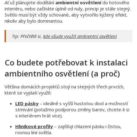
Ať už plánujete dodělání
ambientní osvětlení
do hotového
interiéru, nebo začínáte úplně od nuly, princip je stále stejný.
Světlo musí být vždy schované, aby vytvořilo kýžený efekt,
nikoliv aby bylo dominantou.
Tip: Přečtětě si,
kde všude využít ambientní osvětlení
Co budete potřebovat k instalaci
ambientního osvětlení (a proč)
Většina domácích projektů stojí na stejných třech prvcích,
které se vyplatí využít:
LED pásky
– ideálně s vyšší hustotou diod a možností
stmívání (potažmo podporou změny barev, chcete-li si
s interiérem hrát více).
Hliníkové profily
– zajišťují chlazení pásku i čistou,
rovnou linii světla.