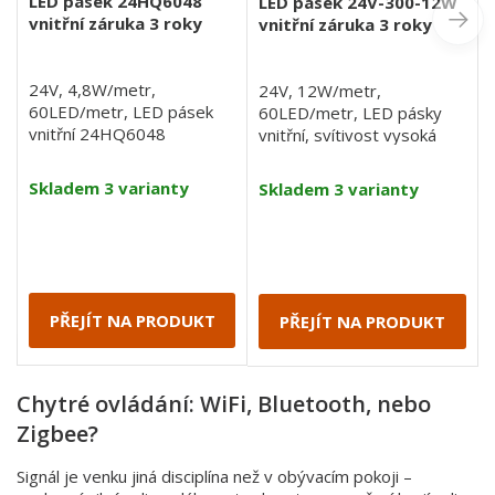
LED pásek 24HQ6048
LED pásek 24V-300-12W
vnitřní záruka 3 roky
vnitřní záruka 3 roky
24V, 4,8W/metr,
24V, 12W/metr,
60LED/metr, LED pásek
60LED/metr, LED pásky
vnitřní 24HQ6048
vnitřní, svítivost vysoká
Skladem 3 varianty
Skladem 3 varianty
PŘEJÍT NA PRODUKT
PŘEJÍT NA PRODUKT
Chytré ovládání: WiFi, Bluetooth, nebo
Zigbee?
Signál je venku jiná disciplína než v obývacím pokoji –