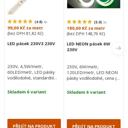
(4.8)
4x
(5.0)
3x
99,00 Kč
za metr
180,00 Kč
za metr
(bez DPH
81,82 Kč
)
(bez DPH
148,76 Kč
)
LED pásek 230V3 230V
LED NEON pásek 6W
230V
230V, 4,5W/metr,
230V, 6W/metr,
60LED/metr, LED pásky
120LED/metr, LED NEON
voděodolné, standardní
pásky voděodolné, cena je
svítivost, cena je za 1 m
za 1 m
Skladem 6 variant
Skladem 6 variant
PŘEJÍT NA PRODUKT
PŘEJÍT NA PRODUKT