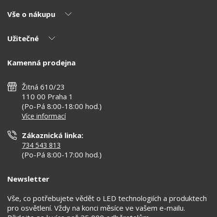
Vše o nákupu
O nás
Naši partneři
Užitečné
Výhody T-LED
Kontakty
Doprava a platba
Kalkulačky
Kamenná prodejna
Reklamace a vrácení
Montáž
Tipy, rady a instalace
Všeobecné obchodní podmínky
Nejčastější dotazy
Žitná 610/23
Zásady ochrany soukromí
Než koupíte
110 00 Praha 1
Nastavení cookies
(Po-Pá 8:00-18:00 hod.)
Osvětlení dle místnosti
Více informací
Prohlášení o přístupnosti
Zákaznická linka:
734 543 813
(Po-Pá 8:00-17:00 hod.)
Newsletter
Vše, co potřebujete vědět o LED technologiích a produktech
pro osvětlení. Vždy na konci měsíce ve vašem e-mailu.