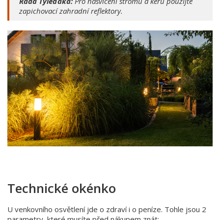
Rada Týleďáka:
Pro nasvícení stromů a keřů použijte
zapichovací zahradní reflektory.
Technické okénko
U venkovního osvětlení jde o zdraví i o peníze. Tohle jsou 2
parametry, které musíte před nákupem znát: