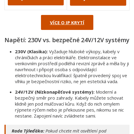
VÍCE O IP KRYTÍ
Napětí: 230V vs. bezpečné 24V/12V systémy
230V (Klasika):
Vyžaduje hluboké výkopy, kabely v
chráničkách a práci elektrikáře. Elektroinstalace ve
venkovním prostředí podléhá revizní zprávě a měla by ji
navrhnout i připojit osoba s odpovídající
elektrotechnickou kvalifikací: špatně provedený spoj ve
vlhku je bezpečnostní riziko, ne jen estetická vada.
24V/12V (Nízkonapěťové systémy):
Moderní a
bezpečný směr pro zahrady. Kabely můžete schovat
klidně jen pod mulčovací kůru. Když do nich omylem
rýpnete rýčem nebo je překousne pes, nikomu se nic
nestane. Zapojení navíc zvládnete sami.
Rada Týleďáka:
Pokud chcete mít osvětlení pod