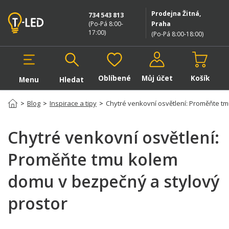
Prodejna Žitná,
734 543 813
(Po-Pá 8:00-
Praha
17:00
)
(Po-Pá 8:00-18:00
)
Oblíbené
Můj účet
Košík
Menu
Hledat
Hledat v produktech
>
Blog
>
Inspirace a tipy
>
Chytré venkovní osvětlení: Proměňte t
Chytré venkovní osvětlení:
Proměňte tmu kolem
domu v bezpečný a stylový
prostor