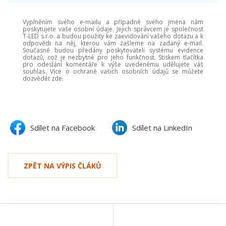
Vyplněním svého e-mailu a případně svého jména nám
poskytujete vaše osobní údaje. Jejich správcem je společnost
T-LED s.r.o. a budou použity ke zaevidování vašeho dotazu a k
odpovědi na něj, kterou vám zašleme na zadaný e-mail.
Současně budou předány poskytovateli systému evidence
dotazů, což je nezbytné pro jeho funkčnost. Stiskem tlačítka
pro odeslání komentáře k výše uvedenému udělujete váš
souhlas. Více o ochraně vašich osobních údajů se můžete
dozvědět zde.
Sdílet na Facebook
Sdílet na LinkedIn
ZPĚT NA VÝPIS ČLÁKŮ