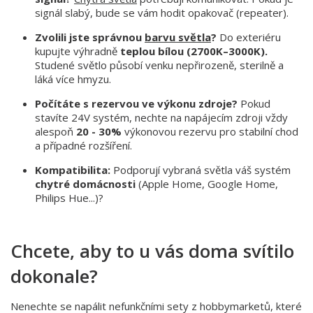
signál slabý, bude se vám hodit opakovač (repeater).
Zvolili jste správnou
barvu světla
?
Do exteriéru
kupujte výhradně
teplou bílou (2700K–3000K).
Studené světlo působí venku nepřirozeně, sterilně a
láká více hmyzu.
Počítáte s rezervou ve výkonu zdroje?
Pokud
stavíte 24V systém, nechte na napájecím zdroji vždy
alespoň
20 - 30%
výkonovou rezervu pro stabilní chod
a případné rozšíření.
Kompatibilita:
Podporují vybraná světla váš systém
chytré domácnosti
(Apple Home, Google Home,
Philips Hue...)?
Chcete, aby to u vás doma svítilo
dokonale?
Nenechte se napálit nefunkčními sety z hobbymarketů, které