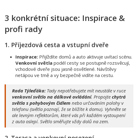
3 konkrétní situace: Inspirace &
profi rady
1. Příjezdová cesta a vstupní dveře
Inspirace:
Přijíždíte domů a auto aktivuje uvítací scénu.
Venkovní světla
podél cesty se postupně rozsvěcují,
vchodové dveře jsou jasně osvětlené. Návštěvy
netápou ve tmě a vy bezpečně vidíte na cestu.
Rada Týleďáka:
Tady nepotřebujete mít neustále v ruce
venkovní světlo na dálkové ovládání
. Propojte
chytrá
světla s pohybovým čidlem
nebo určováním polohy v
telefonu (světla poznají, že se blížíte k domu). Vyhněte se
ale levným reflektorům, které vás při každém vystoupení
z auta oslepí. Světlo směřujte vždy dolů na zem.
2. Terasa a venkovní posezení