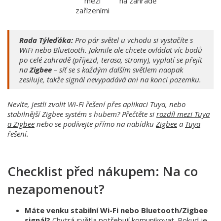
mezi
na zahradě
zařízeními
Rada Týleďáka:
Pro pár světel u vchodu si vystačíte s
WiFi nebo Bluetooth. Jakmile ale chcete ovládat víc bodů
po celé zahradě (příjezd, terasa, stromy), vyplatí se přejít
na
Zigbee
– síť se s každým dalším světlem naopak
zesiluje, takže signál nevypadává ani na konci pozemku.
Nevíte, jestli zvolit Wi-Fi řešení přes aplikaci Tuya, nebo
stabilnější Zigbee systém s hubem? Přečtěte si
rozdíl mezi Tuya
a Zigbee
nebo se podívejte přímo na nabídku
Zigbee
a
Tuya
řešení.
Checklist před nákupem: Na co
nezapomenout?
Máte venku stabilní Wi-Fi nebo Bluetooth/Zigbee
signál?
Chytrá světla
potřebují komunikovat. Pokud je