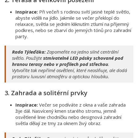
Inspirace:
Při večeři s rodinou svítí jasné teplé světlo,
abyste viděli na jídlo. Jakmile se večer překlopí do
relaxace, světla se jedním kliknutím ztlumí na příjemný
podkres, nebo se zbarví do jemných tónů pro zahradní
party.
Rada Týleďáka:
Zapomeňte na jedno silné centrální
světlo. Použijte
stmívatelné LED pásky schované pod
hranou terasy nebo v profilech pod střechou
.
Vytvoříte tak nepřímé osvětlení, které neoslňuje, ale dodá
prostoru luxusní atmosféru a optickou hloubku.
3. Zahrada a solitérní prvky
Inspirace:
Večer se podíváte z okna a vaše zahrada
žije dál. Nasvícený kmen starého stromu, jemně
osvětlené linie chodníčku nebo designová zahradní
světla dělají ze tmy za oknem živý obraz.