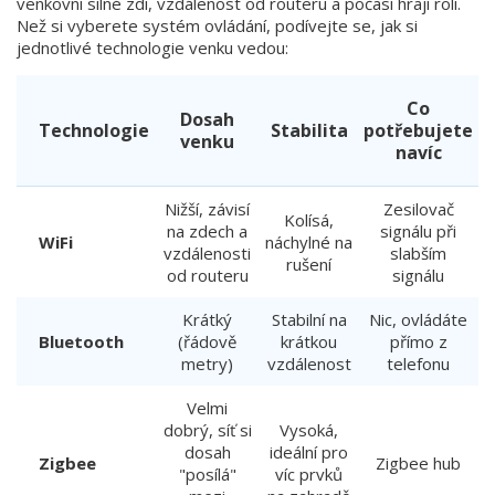
venkovní silné zdi, vzdálenost od routeru a počasí hrají roli.
Než si vyberete systém ovládání, podívejte se, jak si
jednotlivé technologie venku vedou:
Co
Dosah
Technologie
Stabilita
potřebujete
venku
navíc
Nižší, závisí
Zesilovač
Kolísá,
na zdech a
signálu při
WiFi
náchylné na
vzdálenosti
slabším
rušení
od routeru
signálu
Krátký
Stabilní na
Nic, ovládáte
Bluetooth
(řádově
krátkou
přímo z
metry)
vzdálenost
telefonu
Velmi
dobrý, síť si
Vysoká,
dosah
ideální pro
Zigbee
Zigbee hub
"posílá"
víc prvků