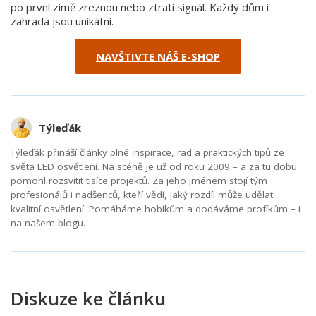
po první zimě zreznou nebo ztratí signál. Každý dům i
zahrada jsou unikátní.
NAVŠTIVTE NÁŠ E-SHOP
Týleďák
Týleďák přináší články plné inspirace, rad a praktických tipů ze
světa LED osvětlení. Na scéně je už od roku 2009 – a za tu dobu
pomohl rozsvítit tisíce projektů. Za jeho jménem stojí tým
profesionálů i nadšenců, kteří vědí, jaký rozdíl může udělat
kvalitní osvětlení. Pomáháme hobíkům a dodáváme profíkům – i
na našem blogu.
Diskuze ke článku