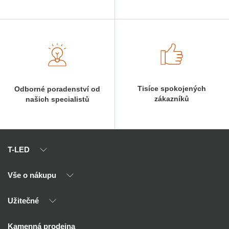
Tisíce spokojených
Odborné poradenství od
zákazníků
našich specialistů
T-LED
Vše o nákupu
O nás
Naši partneři
Užitečné
Výhody T-LED
Kontakty
Doprava a platba
Kalkulačky
Kamenná prodejna
Reklamace a vrácení