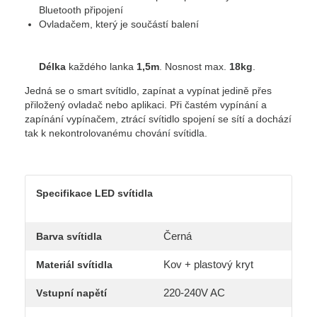
Bluetooth připojení
Ovladačem, který je součástí balení
Délka
každého lanka
1,5m
. Nosnost max.
18kg
.
Jedná se o smart svítidlo, zapínat a vypínat jedině přes
přiložený ovladač nebo aplikaci. Při častém vypínání a
zapínání vypínačem, ztrácí svítidlo spojení se sítí a dochází
tak k nekontrolovanému chování svítidla.
Specifikace LED svítidla
Černá
Barva svítidla
Kov + plastový kryt
Materiál svítidla
220-240V AC
Vstupní napětí