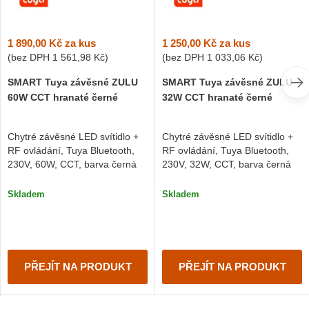
1 890,00 Kč
za kus
1 250,00 Kč
za kus
(bez DPH
1 561,98 Kč
)
(bez DPH
1 033,06 Kč
)
SMART Tuya závěsné ZULU
SMART Tuya závěsné ZULU
60W CCT hranaté černé
32W CCT hranaté černé
Chytré závěsné LED svítidlo +
Chytré závěsné LED svítidlo +
RF ovládání, Tuya Bluetooth,
RF ovládání, Tuya Bluetooth,
230V, 60W, CCT, barva černá
230V, 32W, CCT, barva černá
Skladem
Skladem
PŘEJÍT NA PRODUKT
PŘEJÍT NA PRODUKT