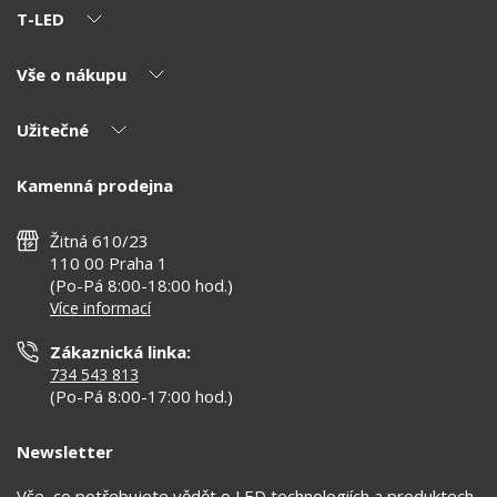
T-LED
Vše o nákupu
O nás
Naši partneři
Užitečné
Výhody T-LED
Kontakty
Doprava a platba
Kalkulačky
Kamenná prodejna
Reklamace a vrácení
Montáž
Tipy, rady a instalace
Všeobecné obchodní podmínky
Nejčastější dotazy
Žitná 610/23
Zásady ochrany soukromí
Než koupíte
110 00 Praha 1
Nastavení cookies
(Po-Pá 8:00-18:00 hod.)
Osvětlení dle místnosti
Více informací
Prohlášení o přístupnosti
Zákaznická linka:
734 543 813
(Po-Pá 8:00-17:00 hod.)
Newsletter
Vše, co potřebujete vědět o LED technologiích a produktech