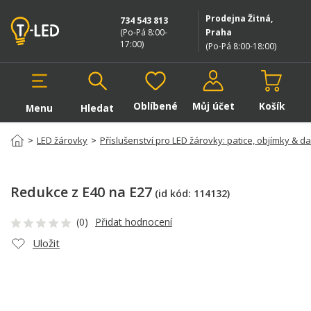
Prodejna Žitná,
734 543 813
(Po-Pá 8:00-
Praha
17:00
)
(Po-Pá 8:00-18:00
)
Oblíbené
Můj účet
Košík
Menu
Hledat
Hledat v produktech
>
LED žárovky
>
Příslušenství pro LED žárovky: patice, objímky & da
Redukce z E40 na E27
(id kód:
114132
)
(0)
Přidat hodnocení
Uložit