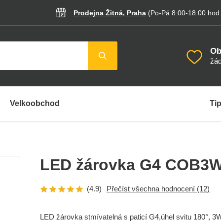
Prodejna Žitná, Praha
(Po-Pá 8:00-18:00
hod
Ob
žád
Velkoobchod
Tip
LED žárovka G4 COB3
(4.9)
Přečíst všechna hodnocení
(12)
LED žárovka stmívatelná s paticí G4,úhel svitu 180°, 