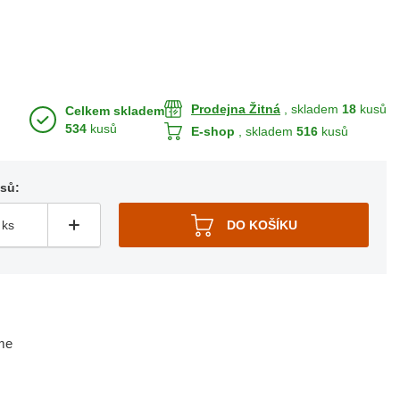
Prodejna Žitná
, skladem
18
kusů
Celkem skladem
534
kusů
E-shop
, skladem
516
kusů
usů:
me