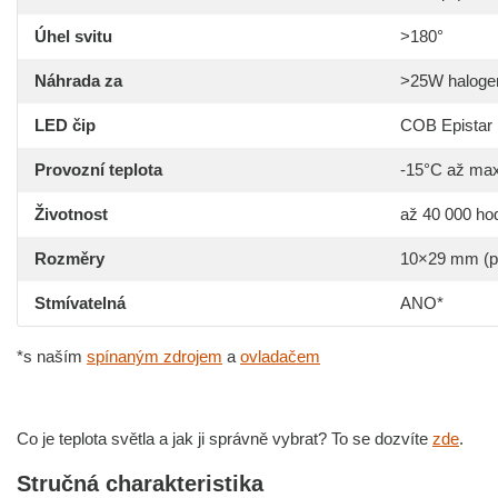
Úhel svitu
>180°
Náhrada za
>25W haloge
LED čip
COB Epistar
Provozní teplota
-15°C až max
Životnost
až 40 000 ho
Rozměry
10×29 mm (p
Stmívatelná
ANO*
*s naším
spínaným zdrojem
a
ovladačem
Co je teplota světla a jak ji správně vybrat? To se dozvíte
zde
.
Stručná charakteristika