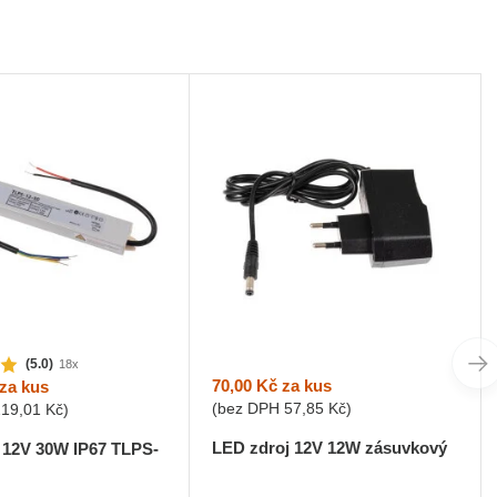
(5.0)
18x
70,00 Kč
za kus
za kus
(bez DPH
57,85 Kč
)
219,01 Kč
)
LED zdroj 12V 12W zásuvkový
 12V 30W IP67 TLPS-