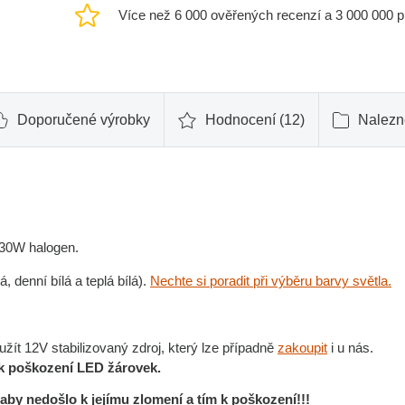
Více než 6 000 ověřených recenzí a 3 000 000 
Doporučené výrobky
Hodnocení (12)
Nalezne
-30W halogen.
 denní bílá a teplá bílá).
Nechte si poradit při výběru barvy světla.
t 12V stabilizovaný zdroj, který lze případně
zakoupit
i u nás.
 k poškození LED žárovek.
 aby nedošlo k jejímu zlomení a tím k poškození!!!