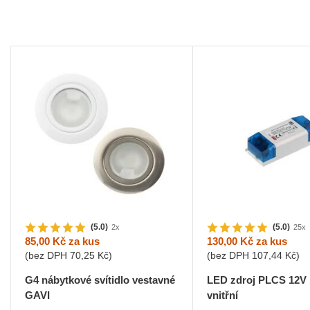
(5.0)
(5.0)
2x
25x
85,00 Kč
za kus
130,00 Kč
za kus
(bez DPH
70,25 Kč
)
(bez DPH
107,44 Kč
)
G4 nábytkové svítidlo vestavné
LED zdroj PLCS 12V
GAVI
vnitřní