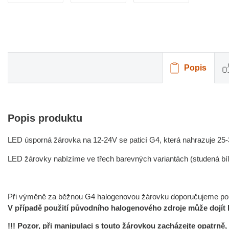
Popis
Popis produktu
LED úsporná žárovka na 12-24V se paticí G4, která nahrazuje 25
LED žárovky nabízíme ve třech barevných variantách (studená bílá,
Při výměně za běžnou G4 halogenovou žárovku doporučujeme použí
V případě použití původního halogenového zdroje může dojít
!!! Pozor, při manipulaci s touto žárovkou zacházejte opatrně,