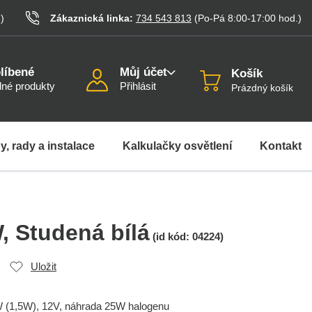
.
)
Zákaznická linka:
734 543 813
(Po-Pá 8:00-17:00
hod.
)
líbené
Můj účet
Košík
né produkty
Přihlásit
Prázdný košík
y, rady a instalace
Kalkulačky osvětlení
Kontakt
W
, Studená bílá
(id kód:
04224
)
Uložit
3W (1,5W), 12V, náhrada 25W halogenu