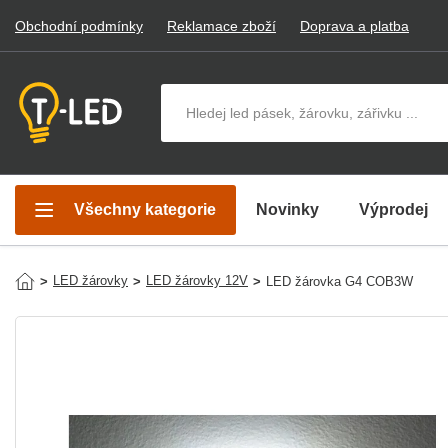
Obchodní podmínky
Reklamace zboží
Doprava a platba
Hledat v produktech
Všechny kategorie
Novinky
Výprodej
LED žárovky
LED žárovky 12V
>
>
>
LED žárovka G4 COB3W