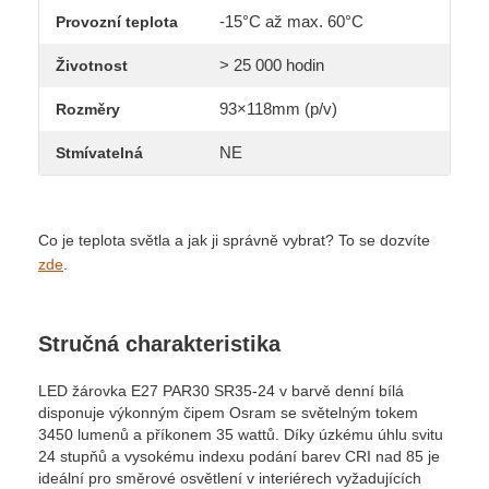
-15°C až max. 60°C
Provozní teplota
> 25 000 hodin
Životnost
93×118mm (p/v)
Rozměry
NE
Stmívatelná
Co je teplota světla a jak ji správně vybrat? To se dozvíte
zde
.
Stručná charakteristika
LED žárovka E27 PAR30 SR35-24 v barvě denní bílá
disponuje výkonným čipem Osram se světelným tokem
3450 lumenů a příkonem 35 wattů. Díky úzkému úhlu svitu
24 stupňů a vysokému indexu podání barev CRI nad 85 je
ideální pro směrové osvětlení v interiérech vyžadujících