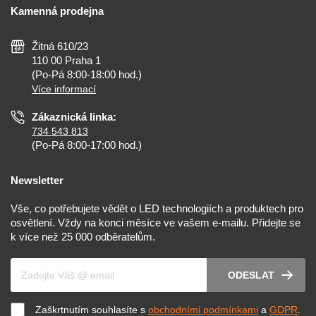
Kalkulačky
Kamenná prodejna
Reklamace a vrácení
Montáž
Tipy, rady a instalace
Všeobecné obchodní podmínky
Nejčastější dotazy
Žitná 610/23
Zásady ochrany soukromí
Než koupíte
110 00 Praha 1
Nastavení cookies
(Po-Pá 8:00-18:00 hod.)
Osvětlení dle místnosti
Více informací
Prohlášení o přístupnosti
Zákaznická linka:
734 543 813
(Po-Pá 8:00-17:00 hod.)
Newsletter
Vše, co potřebujete vědět o LED technologiích a produktech pro
osvětlení. Vždy na konci měsíce ve vašem e-mailu. Přidejte se
k více než 25 000 odběratelům.
Váš e-mail
ODESLAT
Zaškrtnutím souhlasíte s
obchodními podmínkami
a
GDPR
.