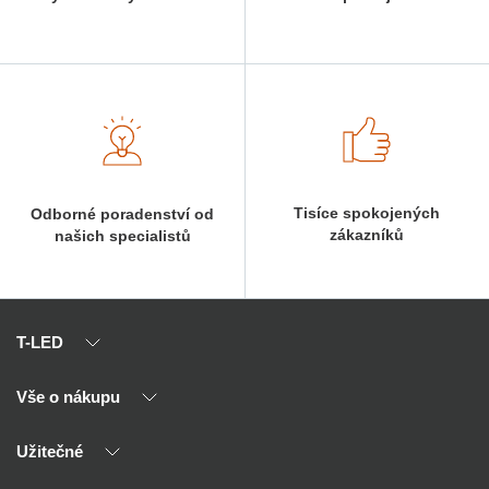
Tisíce spokojených
Odborné poradenství od
zákazníků
našich specialistů
T-LED
Vše o nákupu
O nás
Naši partneři
Užitečné
Výhody T-LED
Kontakty
Doprava a platba