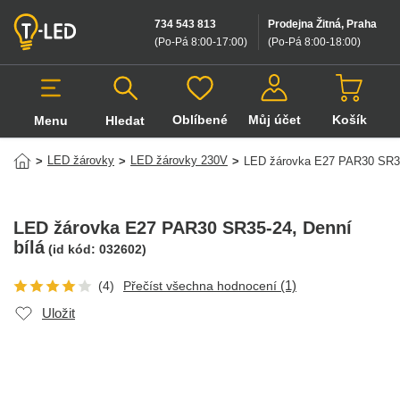
734 543 813
Prodejna Žitná, Praha
(Po-Pá 8:00-17:00
)
(Po-Pá 8:00-18:00
)
Oblíbené
Můj účet
Košík
Menu
Hledat
Hledat v produktech
LED žárovky
LED žárovky 230V
>
>
>
LED žárovka E27 PAR30 SR3
LED žárovka E27 PAR30 SR35-24
, Denní
bílá
(id kód:
032602
)
(1)
(4)
Přečíst všechna hodnocení
Uložit