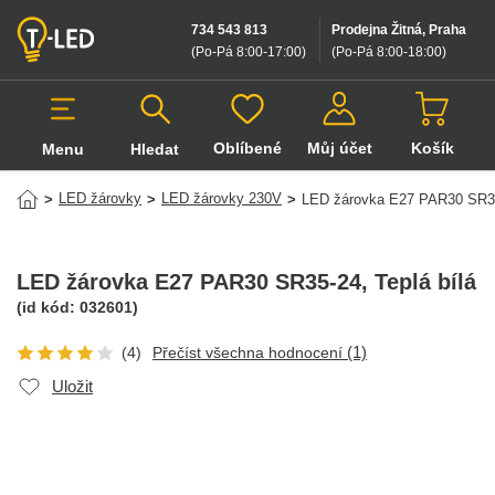
734 543 813
Prodejna Žitná, Praha
(Po-Pá 8:00-17:00
)
(Po-Pá 8:00-18:00
)
Oblíbené
Můj účet
Košík
Menu
Hledat
Hledat v produktech
LED žárovky
LED žárovky 230V
>
>
>
LED žárovka E27 PAR30 SR3
LED žárovka E27 PAR30 SR35-24
, Teplá bílá
(id kód:
032601
)
(1)
(4)
Přečíst všechna hodnocení
Uložit