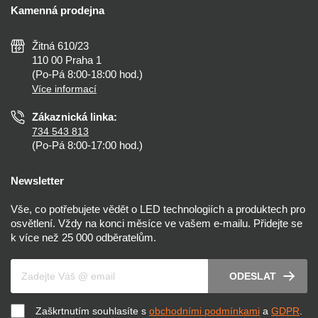
Kalkulačky
Kamenná prodejna
Reklamace a vrácení
Montáž
Tipy, rady a instalace
Všeobecné obchodní podmínky
Nejčastější dotazy
Žitná 610/23
Zásady ochrany soukromí
Než koupíte
110 00 Praha 1
Nastavení cookies
(Po-Pá 8:00-18:00 hod.)
Osvětlení dle místnosti
Více informací
Prohlášení o přístupnosti
Zákaznická linka:
734 543 813
(Po-Pá 8:00-17:00 hod.)
Newsletter
Vše, co potřebujete vědět o LED technologiích a produktech pro
osvětlení. Vždy na konci měsíce ve vašem e-mailu. Přidejte se
k více než 25 000 odběratelům.
Váš e-mail
ODESLAT
Zaškrtnutím souhlasíte s
obchodními podmínkami
a
GDPR
.