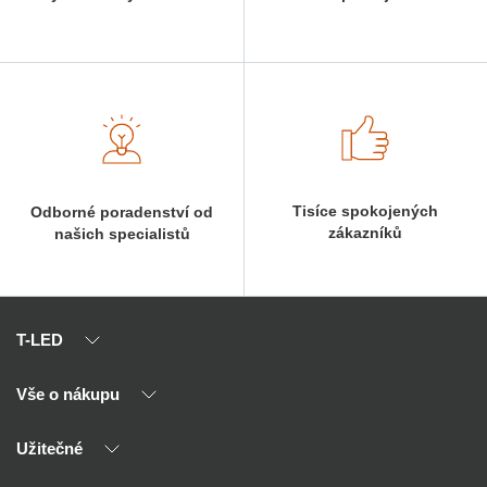
Tisíce spokojených
Odborné poradenství od
zákazníků
našich specialistů
T-LED
Vše o nákupu
O nás
Naši partneři
Užitečné
Výhody T-LED
Kontakty
Doprava a platba