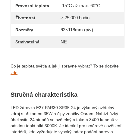
-15°C až max. 60°C
Provozní teplota
> 25 000 hodin
Životnost
93×118mm (p/v)
Rozměry
NE
Stmívatelná
Co je teplota světla a jak ji správně vybrat? To se dozvíte
zde
.
Stručná charakteristika
LED žárovka E27 PAR30 SR35-24 je výkonný světelný
zdroj s příkonem 35W a čipy značky Osram. Nabízí úzký
úhel svitu 24 stupňů se světelným tokem 3400 lumenů v
odstínu teplá bílá 3000K. Je ideální pro směrové osvětlení
interiérů, kde vyžadujete vysoký index podání barev a