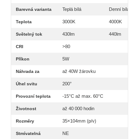
Teplá bílá
Denní bílá
Barevná varianta
3000K
4000K
Teplota
430lm
440lm
Světelný tok
>80
CRI
5W
Příkon
až 40W žárovku
Náhrada za
200°
Úhel svitu
-15°C až max. 60°C
Provozní teplota
až 40 000 hodin
Životnost
35×104mm (p/v)
Rozměry
NE
Stmívatelná