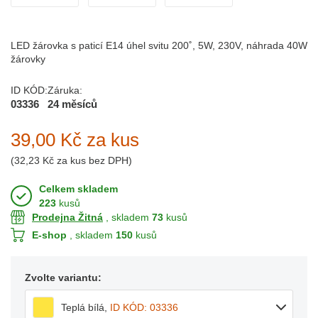
LED žárovka s paticí E14 úhel svitu 200˚, 5W, 230V, náhrada 40W
žárovky
ID KÓD:
Záruka:
03336
24 měsíců
39,00 Kč
za kus
(
32,23 Kč
za kus bez DPH)
Celkem skladem
223
kusů
Prodejna Žitná
, skladem
73
kusů
E-shop
, skladem
150
kusů
Zvolte variantu:
Teplá bílá
,
ID KÓD: 03336