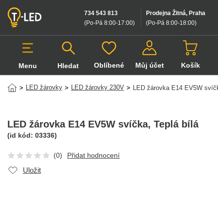
734 543 813
Prodejna Žitná, Praha
(Po-Pá 8:00-17:00
)
(Po-Pá 8:00-18:00
)
Oblíbené
Můj účet
Košík
Menu
Hledat
Hledat v produktech
LED žárovky
LED žárovky 230V
>
>
>
LED žárovka E14 EV5W svíč
LED žárovka E14 EV5W svíčka
, Teplá bílá
(id kód:
03336
)
(0)
Přidat hodnocení
Uložit