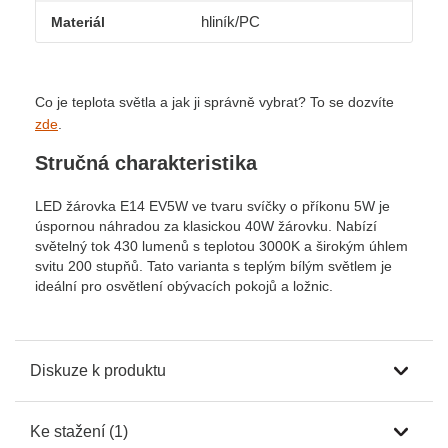
hliník/PC
Materiál
Co je teplota světla a jak ji správně vybrat? To se dozvíte
zde
.
Stručná charakteristika
LED žárovka E14 EV5W ve tvaru svíčky o příkonu 5W je
úspornou náhradou za klasickou 40W žárovku. Nabízí
světelný tok 430 lumenů s teplotou 3000K a širokým úhlem
svitu 200 stupňů. Tato varianta s teplým bílým světlem je
ideální pro osvětlení obývacích pokojů a ložnic.
Diskuze k produktu
Ke stažení (1)