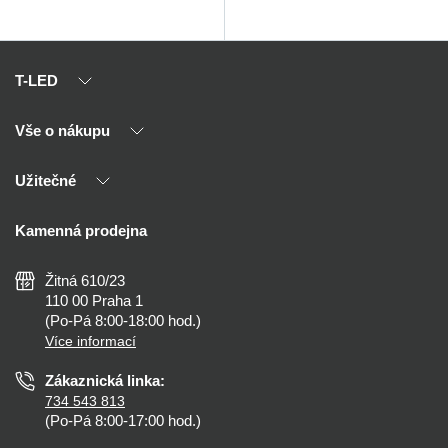
T-LED
Vše o nákupu
O nás
Naši partneři
Užitečné
Výhody T-LED
Kontakty
Doprava a platba
Kalkulačky
Kamenná prodejna
Reklamace a vrácení
Montáž
Tipy, rady a instalace
Všeobecné obchodní podmínky
Nejčastější dotazy
Žitná 610/23
Zásady ochrany soukromí
Než koupíte
110 00 Praha 1
Nastavení cookies
(Po-Pá 8:00-18:00 hod.)
Osvětlení dle místnosti
Více informací
Prohlášení o přístupnosti
Zákaznická linka:
734 543 813
(Po-Pá 8:00-17:00 hod.)