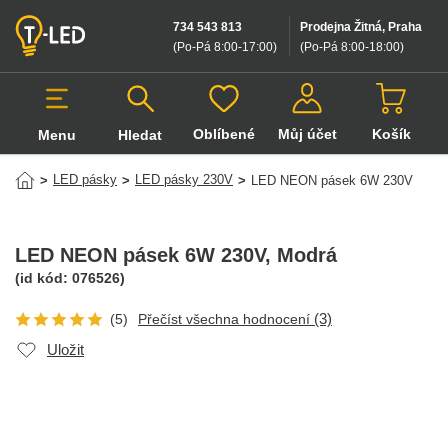
734 543 813
Prodejna Žitná, Praha
(Po-Pá 8:00-17:00
)
(Po-Pá 8:00-18:00
)
Oblíbené
Můj účet
Košík
Menu
Hledat
Hledat v produktech
LED pásky
LED pásky 230V
>
>
>
LED NEON pásek 6W 230V
LED NEON pásek 6W 230V
, Modrá
(id kód:
076526
)
(3)
(5)
Přečíst všechna hodnocení
Uložit