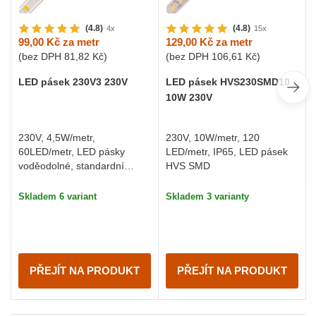
(4.8)
(4.8)
4x
15x
99,00 Kč
za metr
129,00 Kč
za metr
(bez DPH
81,82 Kč
)
(bez DPH
106,61 Kč
)
LED pásek 230V3 230V
LED pásek HVS230SMD10
10W 230V
230V, 4,5W/metr,
230V, 10W/metr, 120
60LED/metr, LED pásky
LED/metr, IP65, LED pásek
voděodolné, standardní
HVS SMD
svítivost, cena je za 1 m
Skladem 6 variant
Skladem 3 varianty
PŘEJÍT NA PRODUKT
PŘEJÍT NA PRODUKT