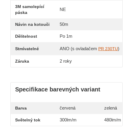
3M samolepící
NE
páska
50m
Návin na kotouči
Po 1m
Dělitelnost
ANO (s ovladačem
)
Stmívatelné
PR 230TU
2 roky
Záruka
Specifikace barevných variant
červená
zelená
Barva
300lm/m
480lm/m
Světelný tok