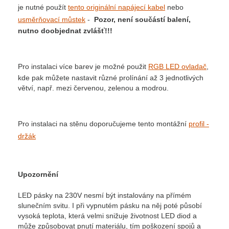
je nutné použít
tento originální napájecí kabel
nebo
usměrňovací můstek
-
Pozor, není součástí balení,
nutno doobjednat zvlášť!!!
Pro instalaci více barev je možné použit
RGB LED ovladač
,
kde pak můžete nastavit různé prolínání až 3 jednotlivých
větví, např. mezi červenou, zelenou a modrou.
Pro instalaci na stěnu doporučujeme tento montážní
profil -
držák
Upozornění
LED pásky na 230V nesmí být instalovány na přímém
slunečním svitu. I při vypnutém pásku na něj poté působí
vysoká teplota, která velmi snižuje životnost LED diod a
může způsobovat pnutí materiálu, tím poškození spojů a