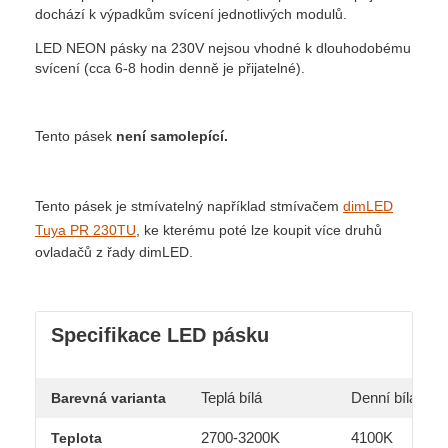
dochází k výpadkům svícení jednotlivých modulů.
LED NEON pásky na 230V nejsou vhodné k dlouhodobému
svícení (cca 6-8 hodin denně je přijatelné).
Tento pásek
není samolepící.
Tento pásek je stmívatelný například stmívačem
dimLED
Tuya PR 230TU
, ke kterému poté lze koupit více druhů
ovladačů z řady dimLED.
Specifikace LED pásku
Teplá bílá
Denní bílá
Barevná varianta
2700-3200K
4100K
Teplota