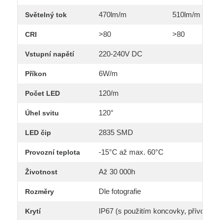
470lm/m
510lm/m
Světelný tok
>80
>80
CRI
220-240V DC
Vstupní napětí
6W/m
Příkon
120/m
Počet LED
120°
Úhel svitu
2835 SMD
LED čip
-15°C až max. 60°C
Provozní teplota
Až 30 000h
Životnost
Dle fotografie
Rozměry
IP67 (s použitím koncovky, přívodního
Krytí