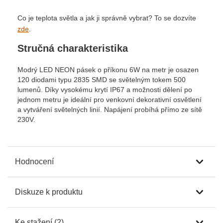
Co je teplota světla a jak ji správně vybrat? To se dozvíte
zde
.
Stručná charakteristika
Modrý LED NEON pásek o příkonu 6W na metr je osazen
120 diodami typu 2835 SMD se světelným tokem 500
lumenů. Díky vysokému krytí IP67 a možnosti dělení po
jednom metru je ideální pro venkovní dekorativní osvětlení
a vytváření světelných linií. Napájení probíhá přímo ze sítě
230V.
Hodnocení
Diskuze k produktu
Ke stažení (2)