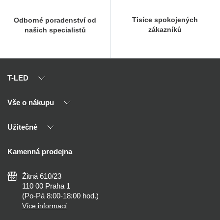
Tisíce spokojených
Odborné poradenství od
zákazníků
našich specialistů
T-LED
Vše o nákupu
O nás
Naši partneři
Užitečné
Výhody T-LED
Kontakty
Doprava a platba
Kalkulačky
Kamenná prodejna
Reklamace a vrácení
Montáž
Tipy, rady a instalace
Všeobecné obchodní podmínky
Nejčastější dotazy
Žitná 610/23
Zásady ochrany soukromí
Než koupíte
110 00 Praha 1
Nastavení cookies
(Po-Pá 8:00-18:00 hod.)
Osvětlení dle místnosti
Více informací
Prohlášení o přístupnosti