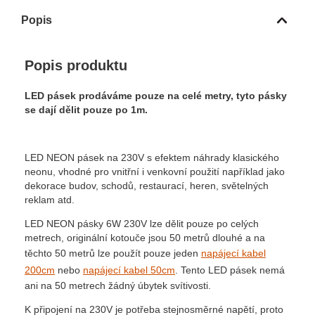
Popis
Popis produktu
LED pásek prodáváme pouze na celé metry, tyto pásky
se dají dělit pouze po 1m.
LED NEON pásek na 230V s efektem náhrady klasického
neonu, vhodné pro vnitřní i venkovní použití například jako
dekorace budov, schodů, restaurací, heren, světelných
reklam atd.
LED NEON pásky 6W 230V lze dělit pouze po celých
metrech, originální kotouče jsou 50 metrů dlouhé a na
těchto 50 metrů lze použít pouze jeden
napájecí kabel
200cm
nebo
napájecí kabel 50cm
. Tento LED pásek nemá
ani na 50 metrech žádný úbytek svítivosti.
K připojení na 230V je potřeba stejnosměrné napětí, proto