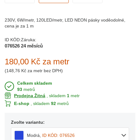
230V, 6W/metr, 120LED/metr, LED NEON pásky voděodolné,
cena je za 1 m
ID KÓD:
Záruka:
076526
24 měsíců
180,00 Kč
za metr
(
148,76 Kč
za metr bez DPH)
Celkem skladem
93
metrů
Prodejna Žitná
, skladem
1
metr
E-shop
, skladem
92
metrů
Zvolte variantu:
Modrá
,
ID KÓD: 076526