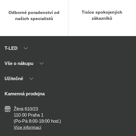
Tisíce spokojených
Odborné poradenství od
zákazníků
našich specialistů
T-LED
Vše o nákupu
O nás
Naši partneři
Užitečné
Výhody T-LED
Kontakty
Doprava a platba
Kalkulačky
Kamenná prodejna
Reklamace a vrácení
Montáž
Tipy, rady a instalace
Všeobecné obchodní podmínky
Nejčastější dotazy
Žitná 610/23
Zásady ochrany soukromí
Než koupíte
110 00 Praha 1
Nastavení cookies
(Po-Pá 8:00-18:00 hod.)
Osvětlení dle místnosti
Více informací
Prohlášení o přístupnosti