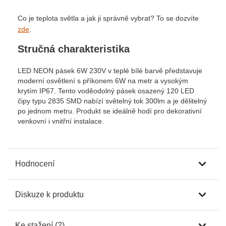
Co je teplota světla a jak ji správně vybrat? To se dozvíte
zde
.
Stručná charakteristika
LED NEON pásek 6W 230V v teplé bílé barvě představuje
moderní osvětlení s příkonem 6W na metr a vysokým
krytím IP67. Tento voděodolný pásek osazený 120 LED
čipy typu 2835 SMD nabízí světelný tok 300lm a je dělitelný
po jednom metru. Produkt se ideálně hodí pro dekorativní
venkovní i vnitřní instalace.
Hodnocení
Diskuze k produktu
Ke stažení (2)