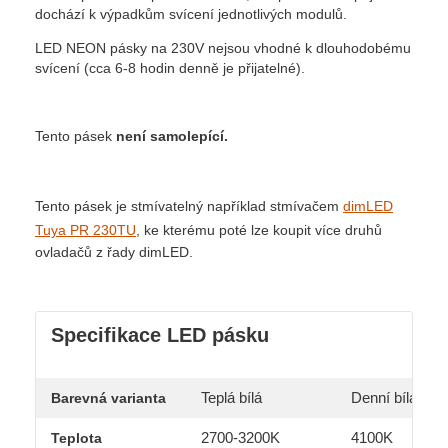
dochází k výpadkům svícení jednotlivých modulů.
LED NEON pásky na 230V nejsou vhodné k dlouhodobému
svícení (cca 6-8 hodin denně je přijatelné).
Tento pásek
není samolepící.
Tento pásek je stmívatelný například stmívačem
dimLED
Tuya PR 230TU
, ke kterému poté lze koupit více druhů
ovladačů z řady dimLED.
Specifikace LED pásku
Teplá bílá
Denní bílá
Barevná varianta
2700-3200K
4100K
Teplota