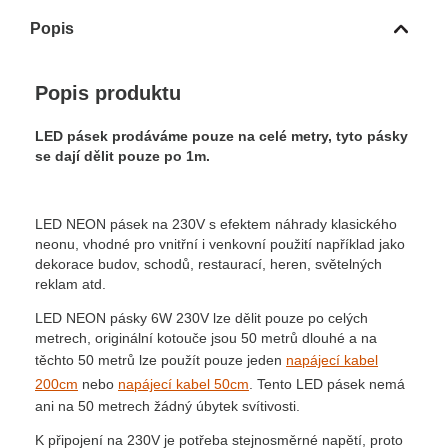
Popis
Popis produktu
LED pásek prodáváme pouze na celé metry, tyto pásky
se dají dělit pouze po 1m.
LED NEON pásek na 230V s efektem náhrady klasického
neonu, vhodné pro vnitřní i venkovní použití například jako
dekorace budov, schodů, restaurací, heren, světelných
reklam atd.
LED NEON pásky 6W 230V lze dělit pouze po celých
metrech, originální kotouče jsou 50 metrů dlouhé a na
těchto 50 metrů lze použít pouze jeden
napájecí kabel
200cm
nebo
napájecí kabel 50cm
. Tento LED pásek nemá
ani na 50 metrech žádný úbytek svítivosti.
K připojení na 230V je potřeba stejnosměrné napětí, proto