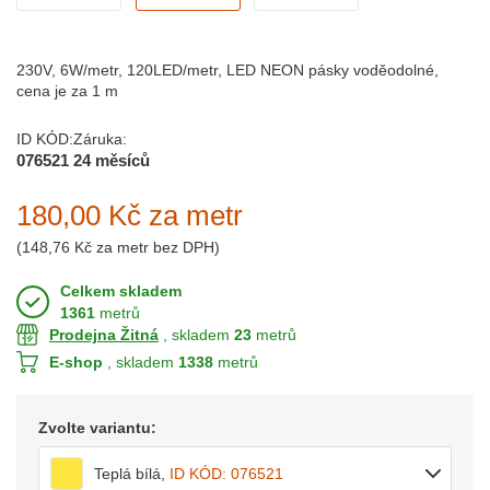
230V, 6W/metr, 120LED/metr, LED NEON pásky voděodolné,
cena je za 1 m
ID KÓD:
Záruka:
076521
24 měsíců
180,00 Kč
za metr
(
148,76 Kč
za metr bez DPH)
Celkem skladem
1361
metrů
Prodejna Žitná
, skladem
23
metrů
E-shop
, skladem
1338
metrů
Zvolte variantu:
Teplá bílá
,
ID KÓD: 076521