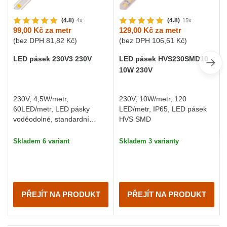
(4.8)
(4.8)
4x
15x
99,00 Kč
za metr
129,00 Kč
za metr
(bez DPH
81,82 Kč
)
(bez DPH
106,61 Kč
)
LED pásek 230V3 230V
LED pásek HVS230SMD10
10W 230V
230V, 4,5W/metr,
230V, 10W/metr, 120
60LED/metr, LED pásky
LED/metr, IP65, LED pásek
voděodolné, standardní
HVS SMD
svítivost, cena je za 1 m
Skladem 6 variant
Skladem 3 varianty
PŘEJÍT NA PRODUKT
PŘEJÍT NA PRODUKT