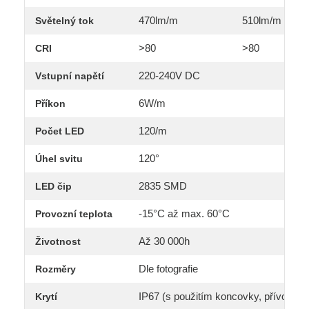
470lm/m
510lm/m
Světelný tok
>80
>80
CRI
220-240V DC
Vstupní napětí
6W/m
Příkon
120/m
Počet LED
120°
Úhel svitu
2835 SMD
LED čip
-15°C až max. 60°C
Provozní teplota
Až 30 000h
Životnost
Dle fotografie
Rozměry
IP67 (s použitím koncovky, přívodního
Krytí