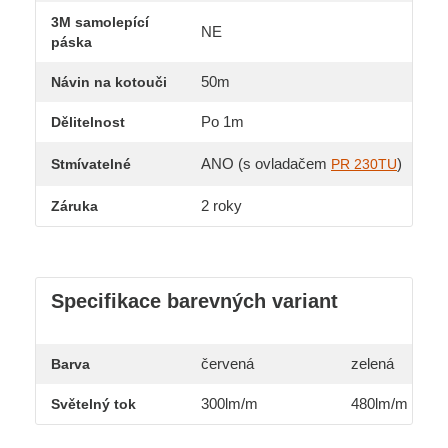
3M samolepící
NE
páska
50m
Návin na kotouči
Po 1m
Dělitelnost
ANO (s ovladačem
)
Stmívatelné
PR 230TU
2 roky
Záruka
Specifikace barevných variant
červená
zelená
Barva
300lm/m
480lm/m
Světelný tok