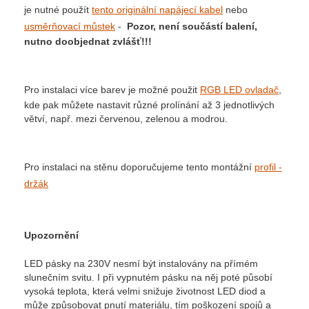
je nutné použít
tento originální napájecí kabel
nebo
usměrňovací můstek
-
Pozor, není součástí balení,
nutno doobjednat zvlášť!!!
Pro instalaci více barev je možné použit
RGB LED ovladač
,
kde pak můžete nastavit různé prolínání až 3 jednotlivých
větví, např. mezi červenou, zelenou a modrou.
Pro instalaci na stěnu doporučujeme tento montážní
profil -
držák
Upozornění
LED pásky na 230V nesmí být instalovány na přímém
slunečním svitu. I při vypnutém pásku na něj poté působí
vysoká teplota, která velmi snižuje životnost LED diod a
může způsobovat pnutí materiálu, tím poškození spojů a