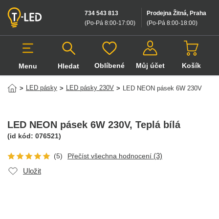
734 543 813
Prodejna Žitná, Praha
(Po-Pá 8:00-17:00
)
(Po-Pá 8:00-18:00
)
Oblíbené
Můj účet
Košík
Menu
Hledat
Hledat v produktech
LED pásky
LED pásky 230V
>
>
>
LED NEON pásek 6W 230V
LED NEON pásek 6W 230V
, Teplá bílá
(id kód:
076521
)
(3)
(5)
Přečíst všechna hodnocení
Uložit