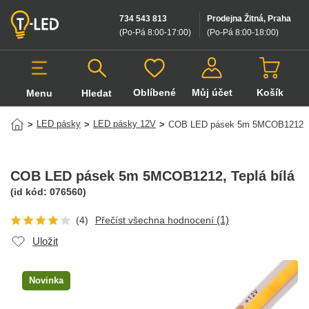
734 543 813
Prodejna Žitná, Praha
(Po-Pá 8:00-17:00
)
(Po-Pá 8:00-18:00
)
Oblíbené
Můj účet
Košík
Menu
Hledat
Hledat v produktech
LED pásky
LED pásky 12V
>
>
>
COB LED pásek 5m 5MCOB1212
COB LED pásek 5m 5MCOB1212
, Teplá bílá
(id kód:
076560
)
(1)
(4)
Přečíst všechna hodnocení
Uložit
Novinka