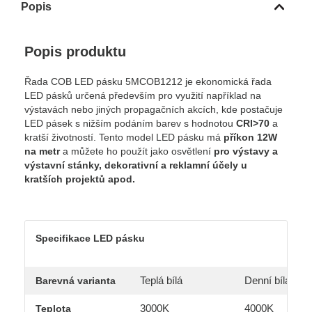
Popis
Popis produktu
Řada COB LED pásku 5MCOB1212 je ekonomická řada
LED pásků určená především pro využití například na
výstavách nebo jiných propagačních akcích, kde postačuje
LED pásek s nižším podáním barev s hodnotou
CRI>70
a
kratší životností. Tento model LED pásku má
příkon 12W
na metr
a můžete ho použít jako osvětlení
pro výstavy a
výstavní stánky, dekorativní a reklamní účely u
kratších projektů apod.
Specifikace LED pásku
Teplá bílá
Denní bílá
Barevná varianta
3000K
4000K
Teplota