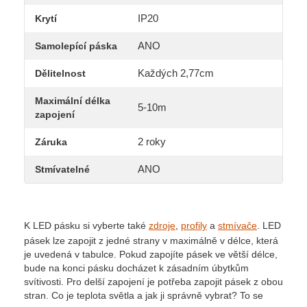
IP20
Krytí
ANO
Samolepící páska
Každých 2,77cm
Dělitelnost
Maximální délka
5-10m
zapojení
2 roky
Záruka
ANO
Stmívatelné
K LED pásku si vyberte také
zdroje
,
profily
a
stmívače
. LED
pásek lze zapojit z jedné strany v maximálně v délce, která
je uvedená v tabulce. Pokud zapojíte pásek ve větší délce,
bude na konci pásku docházet k zásadním úbytkům
svítivosti. Pro delší zapojení je potřeba zapojit pásek z obou
stran. Co je teplota světla a jak ji správně vybrat? To se