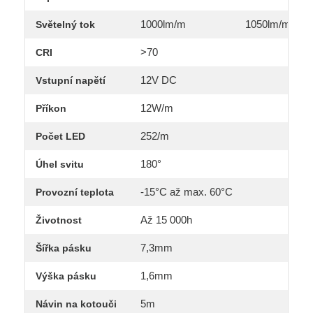
1000lm/m
1050lm/m
Světelný tok
>70
CRI
12V DC
Vstupní napětí
12W/m
Příkon
252/m
Počet LED
180°
Úhel svitu
-15°C až max. 60°C
Provozní teplota
Až 15 000h
Životnost
7,3mm
Šířka pásku
1,6mm
Výška pásku
5m
Návin na kotouči