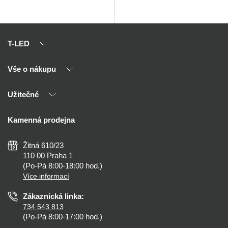
T-LED
Vše o nákupu
O nás
Naši partneři
Užitečné
Výhody T-LED
Kontakty
Doprava a platba
Kalkulačky
Kamenná prodejna
Reklamace a vrácení
Montáž
Tipy, rady a instalace
Všeobecné obchodní podmínky
Nejčastější dotazy
Žitná 610/23
Zásady ochrany soukromí
Než koupíte
110 00 Praha 1
Nastavení cookies
(Po-Pá 8:00-18:00 hod.)
Osvětlení dle místnosti
Více informací
Prohlášení o přístupnosti
Zákaznická linka:
734 543 813
(Po-Pá 8:00-17:00 hod.)