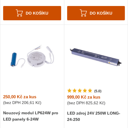
DO KOŠÍKU
DO KOŠÍKU
(5.0)
250,00 Kč
za kus
999,00 Kč
za kus
(bez DPH
206,61 Kč
)
(bez DPH
825,62 Kč
)
Nouzový modul LP624W pro
LED zdroj 24V 250W LONG-
LED panely 6-24W
24-250