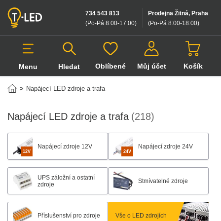
734 543 813
Prodejna Žitná, Praha
(Po-Pá 8:00-17:00
)
(Po-Pá 8:00-18:00
)
Oblíbené
Můj účet
Košík
Menu
Hledat
Hledat v produktech
>
Napájecí LED zdroje a trafa
Napájecí LED zdroje a trafa
(218)
Napájecí zdroje 12V
Napájecí zdroje 24V
12V
24V
UPS záložní a ostatní
Stmívatelné zdroje
zdroje
Příslušenství pro zdroje
Vše o LED zdrojích