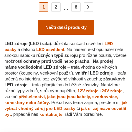
1
2
8
…
Načti další produkty
LED zdroje (LED trafa):
důležitá součást osvětlení
LED
a dalšího
. Na našem e-shopu naleznete
pásky
LED osvětlení
širokou nabídku
různých typů zdrojů
pro různé použití, včetně
možnosti
ochrany proti vodě nebo prachu
.
Na prodej
máme voděodolné LED zdroje
– trafa vhodná do vlhkých
prostor (koupelny, venkovní použití),
vnitřní LED zdroje
– trafa
určená do interiéru, bez zvýšené vlhkosti vzduchu;
zásuvkové
LED zdroje
– trafa připojitelná do běžné zásuvky. Nabízíme
různé typy zdrojů, s různým napětím,
i
,
12V zdroje
24V zdroje
včetně
příslušenství, jako jsou jsou kabely, svorkovnice,
. Pokud vás téma zajímá, přečtěte si,
konektory nebo šňůry
jak
či
vybrat vhodný zdroj pro LED pásky
jak si zajímavě osvětlit
, případně nás
, rádi Vám poradíme.
byt
kontaktujte