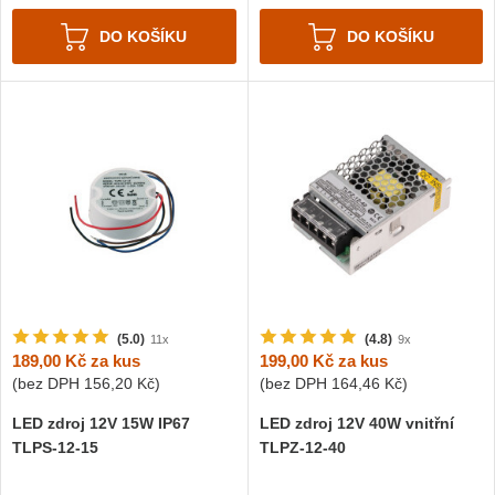
DO KOŠÍKU
DO KOŠÍKU
(5.0)
(4.8)
11x
9x
189,00 Kč
za kus
199,00 Kč
za kus
(bez DPH
156,20 Kč
)
(bez DPH
164,46 Kč
)
LED zdroj 12V 15W IP67
LED zdroj 12V 40W vnitřní
TLPS-12-15
TLPZ-12-40