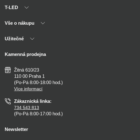
T-LED
Vše o nákupu
O nás
Naši partneři
Užitečné
Výhody T-LED
Kontakty
Doprava a platba
Kalkulačky
Kamenná prodejna
Reklamace a vrácení
Montáž
Tipy, rady a instalace
Všeobecné obchodní podmínky
Nejčastější dotazy
Žitná 610/23
Zásady ochrany soukromí
Než koupíte
110 00 Praha 1
Nastavení cookies
(Po-Pá 8:00-18:00 hod.)
Osvětlení dle místnosti
Více informací
Prohlášení o přístupnosti
Zákaznická linka:
734 543 813
(Po-Pá 8:00-17:00 hod.)
Newsletter