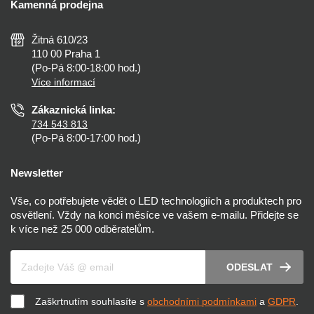
Kamenná prodejna
Reklamace a vrácení
Montáž
Tipy, rady a instalace
Všeobecné obchodní podmínky
Nejčastější dotazy
Žitná 610/23
Zásady ochrany soukromí
Než koupíte
110 00 Praha 1
Nastavení cookies
(Po-Pá 8:00-18:00 hod.)
Osvětlení dle místnosti
Více informací
Prohlášení o přístupnosti
Zákaznická linka:
734 543 813
(Po-Pá 8:00-17:00 hod.)
Newsletter
Vše, co potřebujete vědět o LED technologiích a produktech pro
osvětlení. Vždy na konci měsíce ve vašem e-mailu. Přidejte se
k více než 25 000 odběratelům.
Váš e-mail
ODESLAT
Zaškrtnutím souhlasíte s
obchodními podmínkami
a
GDPR
.