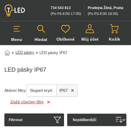
734 543 813
Prodejna Žitná, Praha
(Po-Pá 8:00-17:00
)
(Po-Pá 8:00-18:00
)
Oblíbené
Můj účet
Košík
Menu
Hledat
Hledat v produktech
LED pásky
>
>
LED pásky IP67
LED pásky IP67
Aktivní filtry:
Stupeň krytí:
IP67
Zrušit všechny filtry
Filtrovat