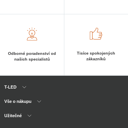
Tisíce spokojených
Odborné poradenství od
zákazníků
našich specialistů
T-LED
Vše o nákupu
O nás
Naši partneři
Užitečné
Výhody T-LED
Kontakty
Doprava a platba
Kalkulačky