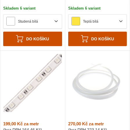
1 m
Skladem 6 variant
Skladem 6 variant
Studená bílá
Teplá bílá
DO KOŠÍKU
DO KOŠÍKU
199,00 Kč
za metr
270,00 Kč
za metr
(bez DPH
164,46 Kč
)
(bez DPH
223,14 Kč
)