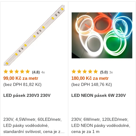
(4.8)
(5.0)
4x
3x
99,00 Kč
za metr
180,00 Kč
za metr
(bez DPH
81,82 Kč
)
(bez DPH
148,76 Kč
)
LED pásek 230V3 230V
LED NEON pásek 6W 230V
230V, 4,5W/metr, 60LED/metr,
230V, 6W/metr, 120LED/metr,
LED pásky voděodolné,
LED NEON pásky voděodolné,
standardní svítivost, cena je za
cena je za 1 m