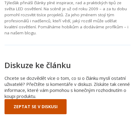
Týleďák přináší články plné inspirace, rad a praktických tipů ze
světa LED osvětlení. Na scéně je už od roku 2009 – a za tu dobu
pomohl rozsvítit tisíce projektů. Za jeho jménem stojí tým
profesionálů i nadšenců, kteří vědí, jaký rozdíl může udělat
kvalitní osvětlení. Pomáháme hobíkům a dodáváme profíkům – i
na našem blogu.
Diskuze ke článku
Chcete se dozvědět více o tom, co si o článku myslí ostatní
uživatelé? Přečtěte si komentáře v diskuzi. Získáte tak cenné
informace, které vám pomohou s konečným rozhodnutím o
koupi produktu.
ZEPTAT SE V DISKUSI