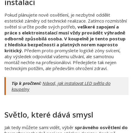
instalaci
Pokud plánujete nové osvětlení, je nezbytné oddělit
estetické záměry od technické realizace. Zatímco rozmístění
světel si určíte podle svých potřeb,
veškeré zapojení a
práce s elektroinstalací musí vždy provádět výhradně
odborně způsobilá osoba. V koupelně je tento postup
z hlediska bezpečnosti a platných norem naprosto
kritický.
Předem proto promyslete logické zóny svícení,
aby výsledek odpovídal vašemu užívání, ale samotnou
montáž nechte na profesionálovi. Předejdete tak nejen
technickým potížím, ale především ohrožení zdraví.
Tip k pročtení:
Návod, jak instalovat LED světla do
koupelny
Světlo, které dává smysl
Jak tedy můžete sami vidět, výběr
správného osvětlení do