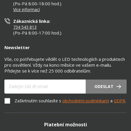
Nastavení cookies
(Po-Pá 8:00-18:00 hod.)
Osvětlení dle místnosti
Více informací
Prohlášení o přístupnosti
Zákaznická linka:
734 543 813
(Po-Pá 8:00-17:00 hod.)
Newsletter
Vše, co potřebujete vědět o LED technologiích a produktech
pro osvětlení. Vždy na konci měsíce ve vašem e-mailu.
Přidejte se k více než 25 000 odběratelům.
Váš e-mail
ODESLAT
Zaškrtnutím souhlasíte s
obchodními podmínkami
a
GDPR
.
Platební možnosti