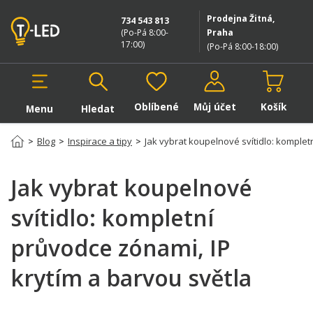
Prodejna Žitná,
734 543 813
(Po-Pá 8:00-
Praha
17:00
)
(Po-Pá 8:00-18:00
)
Oblíbené
Můj účet
Košík
Menu
Hledat
Hledat v produktech
>
Blog
>
Inspirace a tipy
>
Jak vybrat koupelnové svítidlo: komplet
Jak vybrat koupelnové
svítidlo: kompletní
průvodce zónami, IP
krytím a barvou světla