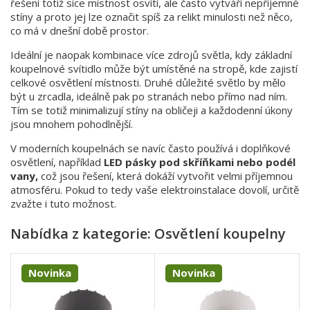
řešení totiž sice místnost osvítí, ale často vytváří nepříjemné
stíny a proto jej lze označit spíš za relikt minulosti než něco,
co má v dnešní době prostor.
Ideální je naopak kombinace více zdrojů světla, kdy základní
koupelnové svítidlo může být umístěné na stropě, kde zajistí
celkové osvětlení místnosti. Druhé důležité světlo by mělo
být u zrcadla, ideálně pak po stranách nebo přímo nad ním.
Tím se totiž minimalizují stíny na obličeji a každodenní úkony
jsou mnohem pohodlnější.
V moderních koupelnách se navíc často používá i doplňkové
osvětlení, například
LED pásky pod skříňkami nebo podél
vany,
což jsou řešení, která dokáží vytvořit velmi příjemnou
atmosféru. Pokud to tedy vaše elektroinstalace dovolí, určitě
zvažte i tuto možnost.
Nabídka z kategorie: Osvětlení koupelny
Novinka
Novinka