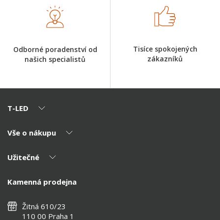
Tisíce spokojených
Odborné poradenství od
zákazníků
našich specialistů
T-LED
Vše o nákupu
O nás
Naši partneři
Užitečné
Výhody T-LED
Kontakty
Doprava a platba
Kalkulačky
Kamenná prodejna
Reklamace a vrácení
Montáž
Tipy, rady a instalace
Všeobecné obchodní podmínky
Nejčastější dotazy
Žitná 610/23
Zásady ochrany soukromí
Než koupíte
110 00 Praha 1