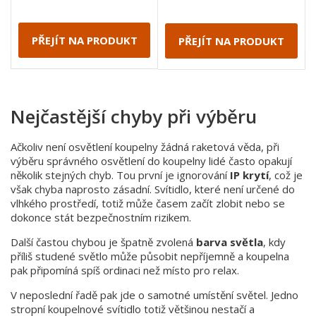
PŘEJÍT NA PRODUKT
PŘEJÍT NA PRODUKT
Nejčastější chyby při výběru
Ačkoliv není osvětlení koupelny žádná raketová věda, při
výběru správného osvětlení do koupelny lidé často opakují
několik stejných chyb. Tou první je ignorování
IP krytí
, což je
však chyba naprosto zásadní. Svítidlo, které není určené do
vlhkého prostředí, totiž může časem začít zlobit nebo se
dokonce stát bezpečnostním rizikem.
Další častou chybou je špatně zvolená
barva světla
, kdy
příliš studené světlo může působit nepříjemně a koupelna
pak připomíná spíš ordinaci než místo pro relax.
V neposlední řadě pak jde o samotné umístění světel. Jedno
stropní koupelnové svítidlo totiž většinou nestačí a