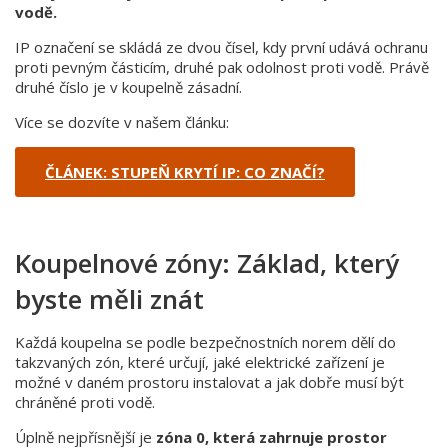
vodě.
IP označení se skládá ze dvou čísel, kdy první udává ochranu
proti pevným částicím, druhé pak odolnost proti vodě. Právě
druhé číslo je v koupelně zásadní.
Více se dozvíte v našem článku:
ČLÁNEK: STUPEŇ KRYTÍ IP: CO ZNAČÍ?
Koupelnové zóny: Základ, který
byste měli znát
Každá koupelna se podle bezpečnostních norem dělí do
takzvaných zón, které určují, jaké elektrické zařízení je
možné v daném prostoru instalovat a jak dobře musí být
chráněné proti vodě.
Úplně nejpřísnější je
zóna 0, která zahrnuje prostor