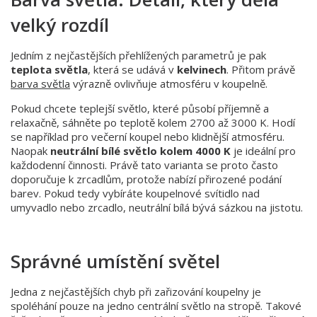
velký rozdíl
Jedním z nejčastějších přehlížených parametrů je pak
teplota světla
, která se udává v
kelvinech
. Přitom právě
barva světla
výrazně ovlivňuje atmosféru v koupelně.
Pokud chcete teplejší světlo, které působí příjemně a
relaxačně, sáhněte po teplotě kolem 2700 až 3000 K. Hodí
se například pro večerní koupel nebo klidnější atmosféru.
Naopak
neutrální bílé světlo kolem 4000 K
je ideální pro
každodenní činnosti. Právě tato varianta se proto často
doporučuje k zrcadlům, protože nabízí přirozené podání
barev. Pokud tedy vybíráte koupelnové svítidlo nad
umyvadlo nebo zrcadlo, neutrální bílá bývá sázkou na jistotu.
Správné umístění světel
Jedna z nejčastějších chyb při zařizování koupelny je
spoléhání pouze na jedno centrální světlo na stropě. Takové