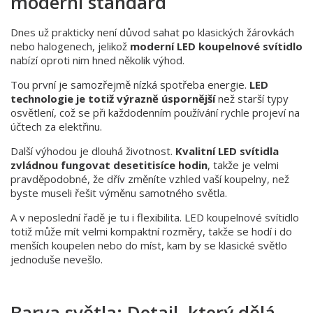
moderní standard
Dnes už prakticky není důvod sahat po klasických žárovkách
nebo halogenech, jelikož
moderní LED koupelnové svítidlo
nabízí oproti nim hned několik výhod.
Tou první je samozřejmě nízká spotřeba energie.
LED
technologie je totiž výrazně úspornější
než starší typy
osvětlení, což se při každodenním používání rychle projeví na
účtech za elektřinu.
Další výhodou je dlouhá životnost.
Kvalitní LED svítidla
zvládnou fungovat desetitisíce hodin
, takže je velmi
pravděpodobné, že dřív změníte vzhled vaší koupelny, než
byste museli řešit výměnu samotného světla.
A v neposlední řadě je tu i flexibilita. LED koupelnové svítidlo
totiž může mít velmi kompaktní rozměry, takže se hodí i do
menších koupelen nebo do míst, kam by se klasické světlo
jednoduše nevešlo.
Barva světla: Detail, který dělá