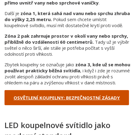
přímo uvnitř vany nebo sprchové vaničky
.
Další je
zóna 1, která sahá nad vanu nebo sprchu zhruba
do výšky 2,25 metru.
Pokud sem chcete umístit
koupelnové svítidlo, musí mít dostatečné krytí proti vodě.
Zóna 2 pak zahrnuje prostor v okolí vany nebo sprchy,
přibližně do vzdálenosti 60 centimetrů.
Tady už je výběr
světel o něco širší, ale stále je potřeba počítat s vyšší
odolností proti vlhkosti.
Zbytek koupelny se označuje jako
zóna 3, kde už se mohou
používat prakticky běžná svítidla
, i když i zde je rozumné
zvolit alespoň základní ochranu proti vlhkosti právě s
ohledem na páru a zvýšenou vlhkost v dané místnosti.
OSVĚTLENÍ KOUPELNY: BEZPEČNOSTNÍ ZÁSADY
LED koupelnové svítidlo jako