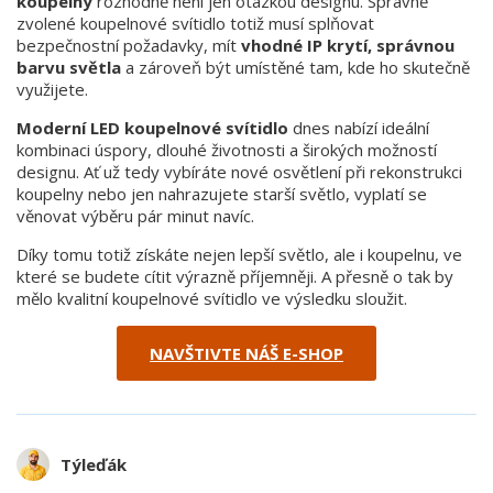
koupelny
rozhodně není jen otázkou designu. Správně
zvolené koupelnové svítidlo totiž musí splňovat
bezpečnostní požadavky, mít
vhodné IP krytí, správnou
barvu světla
a zároveň být umístěné tam, kde ho skutečně
využijete.
Moderní LED koupelnové svítidlo
dnes nabízí ideální
kombinaci úspory, dlouhé životnosti a širokých možností
designu. Ať už tedy vybíráte nové osvětlení při rekonstrukci
koupelny nebo jen nahrazujete starší světlo, vyplatí se
věnovat výběru pár minut navíc.
Díky tomu totiž získáte nejen lepší světlo, ale i koupelnu, ve
které se budete cítit výrazně příjemněji. A přesně o tak by
mělo kvalitní koupelnové svítidlo ve výsledku sloužit.
NAVŠTIVTE NÁŠ E-SHOP
Týleďák