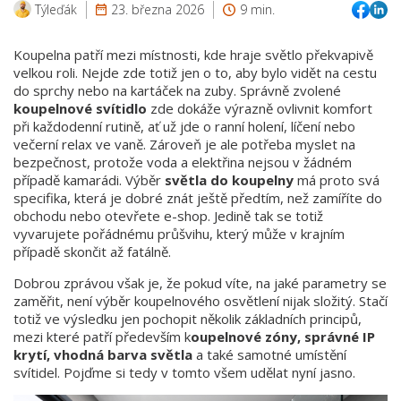
Týleďák
23. března 2026
9 min.
Koupelna patří mezi místnosti, kde hraje světlo překvapivě
velkou roli. Nejde zde totiž jen o to, aby bylo vidět na cestu
do sprchy nebo na kartáček na zuby. Správně zvolené
koupelnové svítidlo
zde dokáže výrazně ovlivnit komfort
při každodenní rutině, ať už jde o ranní holení, líčení nebo
večerní relax ve vaně. Zároveň je ale potřeba myslet na
bezpečnost, protože voda a elektřina nejsou v žádném
případě kamarádi. Výběr
světla do koupelny
má proto svá
specifika, která je dobré znát ještě předtím, než zamíříte do
obchodu nebo otevřete e-shop. Jedině tak se totiž
vyvarujete pořádnému průšvihu, který může v krajním
případě skončit až fatálně.
Dobrou zprávou však je, že pokud víte, na jaké parametry se
zaměřit, není výběr koupelnového osvětlení nijak složitý. Stačí
totiž ve výsledku jen pochopit několik základních principů,
mezi které patří především k
oupelnové zóny, správné IP
krytí, vhodná barva světla
a také samotné umístění
svítidel. Pojďme si tedy v tomto všem udělat nyní jasno.