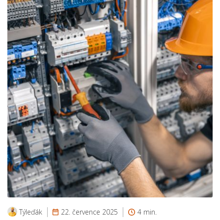
Týleďák
22. července 2025
4 min.