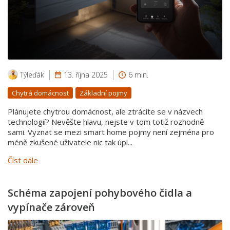
Týleďák
13. října 2025
6 min.
Chytrá domácnost
Základní pojmy
Plánujete chytrou domácnost, ale ztrácíte se v názvech
technologií? Nevěšte hlavu, nejste v tom totiž rozhodně
sami. Vyznat se mezi smart home pojmy není zejména pro
méně zkušené uživatele nic tak úpl...
Číst dále
Schéma zapojení pohybového čidla a
vypínače zároveň