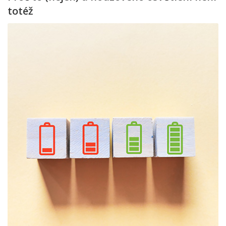
totéž