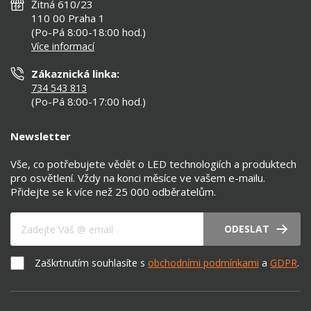
Žitná 610/23
Zásady ochrany soukromí
Než koupíte
110 00 Praha 1
Nastavení cookies
(Po-Pá 8:00-18:00 hod.)
Osvětlení dle místnosti
Více informací
Prohlášení o přístupnosti
Zákaznická linka:
734 543 813
(Po-Pá 8:00-17:00 hod.)
Newsletter
Vše, co potřebujete vědět o LED technologiích a produktech
pro osvětlení. Vždy na konci měsíce ve vašem e-mailu.
Přidejte se k více než 25 000 odběratelům.
Váš e-mail
ODESLAT
Zaškrtnutím souhlasíte s
obchodními podmínkami
a
GDPR
.