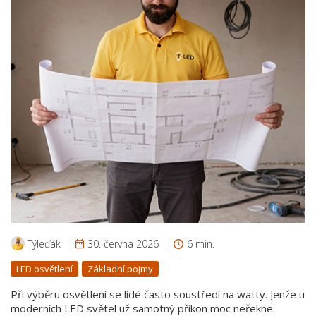
Týleďák
30. června 2026
6 min.
LED osvětlení
Základní pojmy
Při výběru osvětlení se lidé často soustředí na watty. Jenže u
moderních LED světel už samotný příkon moc neřekne.