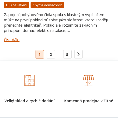
LED osvětlení
Chytrá domácnost
Zapojení pohybového čidla spolu s klasickým vypínačem
může na první pohled působit jako složitost, kterou raději
přenechte elektrikáři. Pokud ale rozumíte základním
principům domácí elektroinstalace, ...
Číst dále
1
2
5
…
Velký sklad a rychlé dodání
Kamenná prodejna v Žitné