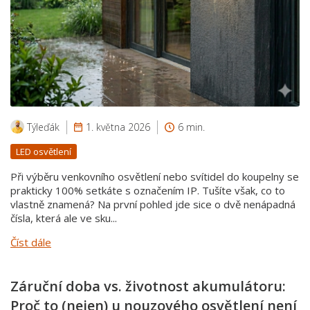
Týleďák
1. května 2026
6 min.
LED osvětlení
Při výběru venkovního osvětlení nebo svítidel do koupelny se
prakticky 100% setkáte s označením IP. Tušíte však, co to
vlastně znamená? Na první pohled jde sice o dvě nenápadná
čísla, která ale ve sku...
Číst dále
Záruční doba vs. životnost akumulátoru:
Proč to (nejen) u nouzového osvětlení není