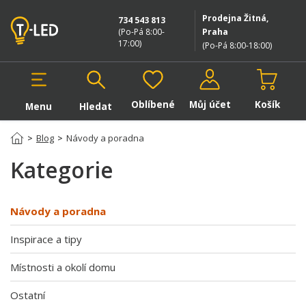
Prodejna Žitná,
734 543 813
(Po-Pá 8:00-
Praha
17:00
)
(Po-Pá 8:00-18:00
)
Oblíbené
Můj účet
Košík
Menu
Hledat
Hledat v produktech
>
Blog
>
Návody a poradna
Kategorie
Návody a poradna
Inspirace a tipy
Místnosti a okolí domu
Ostatní