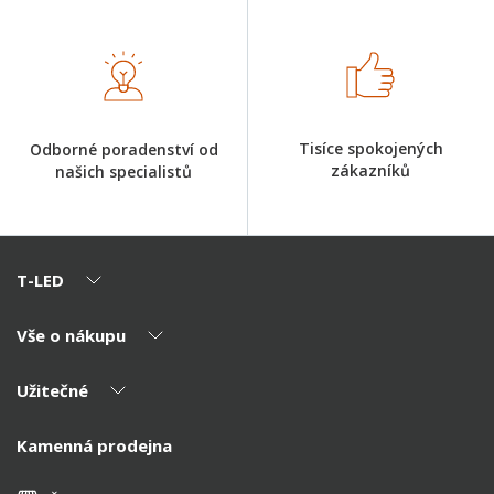
Tisíce spokojených
Odborné poradenství od
zákazníků
našich specialistů
T-LED
Vše o nákupu
O nás
Naši partneři
Užitečné
Výhody T-LED
Kontakty
Doprava a platba
Kalkulačky
Kamenná prodejna
Reklamace a vrácení
Montáž
Tipy, rady a instalace
Všeobecné obchodní podmínky
Nejčastější dotazy