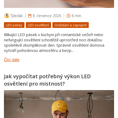
Týleďák
8. července 2026
6 min.
LED pásky
LED osvětlení
Ovládání a zapojení
Blikající LED pásek v kuchyni při romantické večeři nebo
nefungující osvětlení schodiště uprostřed noci dokážou
spolehlivě zkomplikovat den. Správné osvětlení domova
vytváří pohodovou atmosféru a bezp...
Číst dále
Jak vypočítat potřebný výkon LED
osvětlení pro místnost?